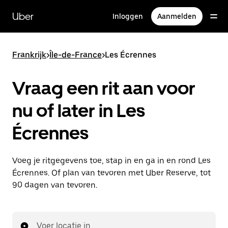
Doorgaan
naar
Uber
Inloggen
Aanmelden
hoofdinhoud
Frankrijk
>
Île-de-France
>
Les Écrennes
Vraag een rit aan voor
nu of later in Les
Écrennes
Voeg je ritgegevens toe, stap in en ga in en rond Les
Écrennes. Of plan van tevoren met Uber Reserve, tot
90 dagen van tevoren.
Voer locatie in