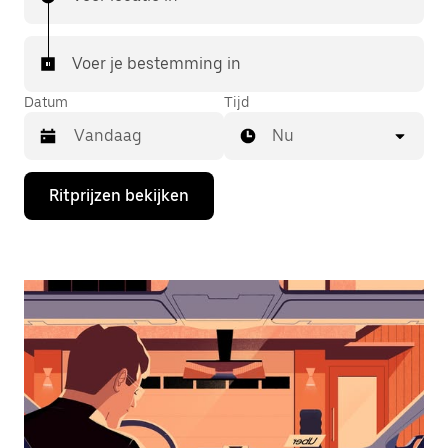
Voer je bestemming in
Datum
Tijd
Nu
Druk
Ritprijzen bekijken
op
de
pijl
omlaag
om
de
agenda
te
openen
en
een
datum
te
selecteren.