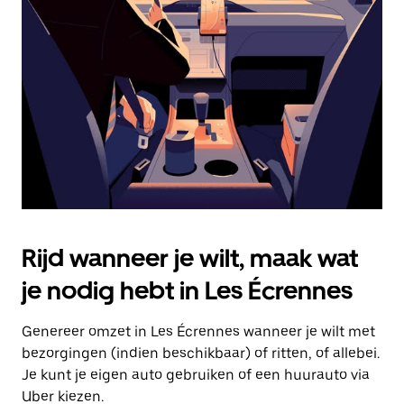
Druk
op
Escape
om
de
agenda
te
sluiten.
Rijd wanneer je wilt, maak wat
je nodig hebt in Les Écrennes
Genereer omzet in Les Écrennes wanneer je wilt met
bezorgingen (indien beschikbaar) of ritten, of allebei.
Je kunt je eigen auto gebruiken of een huurauto via
Uber kiezen.