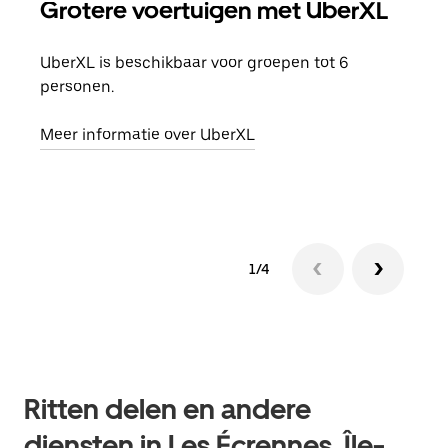
Grotere voertuigen met UberXL
Gro
UberXL is beschikbaar voor groepen tot 6
Wann
personen.
groe
opha
Meer informatie over UberXL
Lees
1/4
Ritten delen en andere
diensten in Les Écrennes, Île-