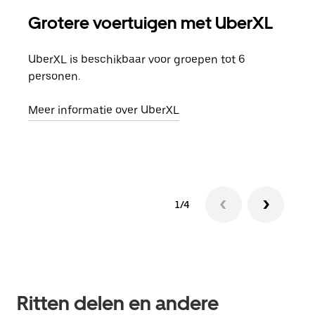
Grotere voertuigen met UberXL
Gro
UberXL is beschikbaar voor groepen tot 6
Wann
personen.
groe
opha
Meer informatie over UberXL
Lees
1/4
Ritten delen en andere