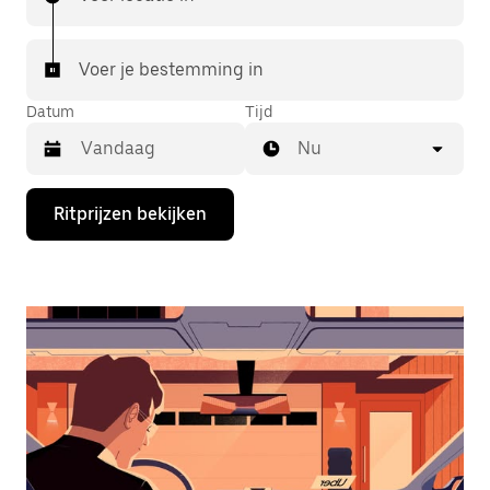
Voer je bestemming in
Datum
Tijd
Nu
Druk
Ritprijzen bekijken
op
de
pijl
omlaag
om
de
agenda
te
openen
en
een
datum
te
selecteren.