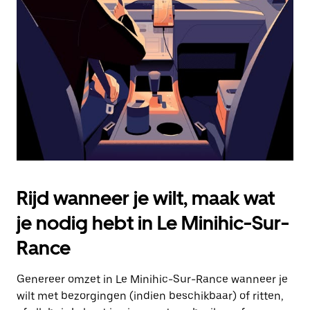
Druk
op
Escape
om
de
agenda
te
sluiten.
Rijd wanneer je wilt, maak wat
je nodig hebt in Le Minihic-Sur-
Rance
Genereer omzet in Le Minihic-Sur-Rance wanneer je
wilt met bezorgingen (indien beschikbaar) of ritten,