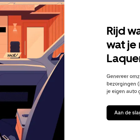
Rijd w
wat je
Laque
Genereer omze
bezorgingen (i
je eigen auto 
Aan de sla