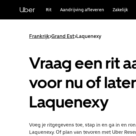
Doorgaan
naar
Uber
Rit
Aandrijving afleveren
Zakelijk
hoofdinhoud
Frankrijk
>
Grand Est
>
Laquenexy
Vraag een rit a
voor nu of later
Laquenexy
Voeg je ritgegevens toe, stap in en ga in en ro
Laquenexy. Of plan van tevoren met Uber Reser