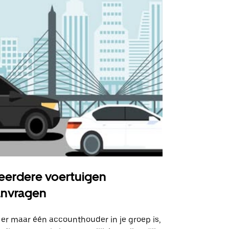
erdere voertuigen
Uber Shu
anvragen
Onze shuttle
geselecteer
 er maar één accounthouder in je groep is,
aangewezen 