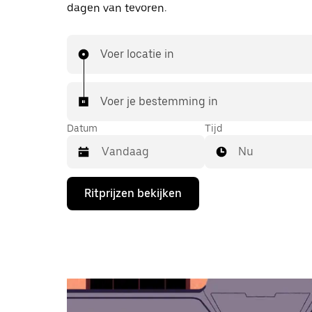
dagen van tevoren.
Voer locatie in
Voer je bestemming in
Datum
Tijd
Nu
Druk
Ritprijzen bekijken
op
de
pijl
omlaag
om
de
agenda
te
openen
en