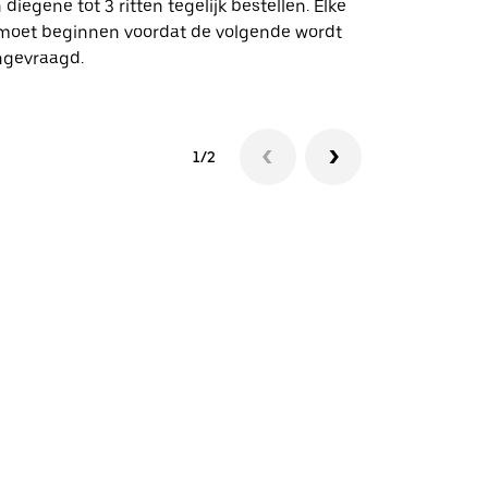
 diegene tot 3 ritten tegelijk bestellen. Elke
 moet beginnen voordat de volgende wordt
Bekijk de be
ngevraagd.
1/2