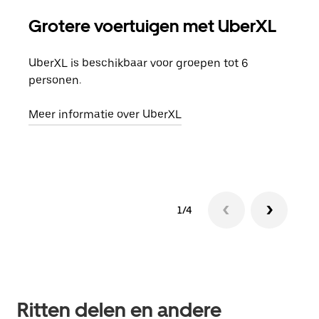
Grotere voertuigen met UberXL
Gro
UberXL is beschikbaar voor groepen tot 6
Wann
personen.
groe
opha
Meer informatie over UberXL
Lees
1/4
Ritten delen en andere