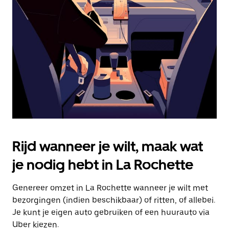
Druk
op
Escape
om
de
agenda
te
sluiten.
Rijd wanneer je wilt, maak wat
je nodig hebt in La Rochette
Genereer omzet in La Rochette wanneer je wilt met
bezorgingen (indien beschikbaar) of ritten, of allebei.
Je kunt je eigen auto gebruiken of een huurauto via
Uber kiezen.