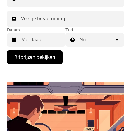
Voer je bestemming in
Datum
Tijd
Nu
Druk
Ritprijzen bekijken
op
de
pijl
omlaag
om
de
agenda
te
openen
en
een
datum
te
selecteren.