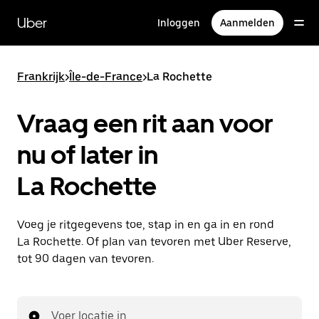
Doorgaan
naar
Uber
Inloggen
Aanmelden
hoofdinhoud
Frankrijk
>
Île-de-France
>
La Rochette
Vraag een rit aan voor
nu of later in
La Rochette
Voeg je ritgegevens toe, stap in en ga in en rond
La Rochette. Of plan van tevoren met Uber Reserve,
tot 90 dagen van tevoren.
Voer locatie in