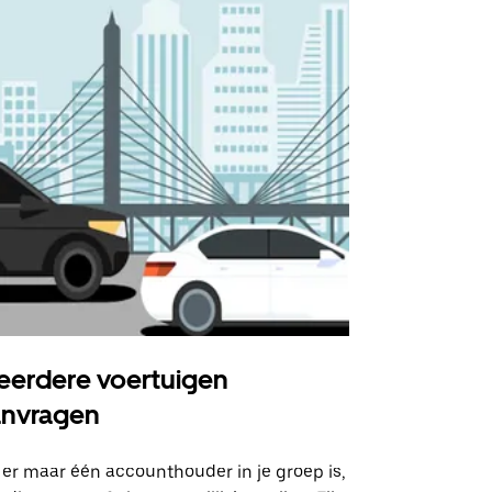
erdere voertuigen
Uber Shu
anvragen
Onze shuttle
geselecteer
 er maar één accounthouder in je groep is,
aangewezen 