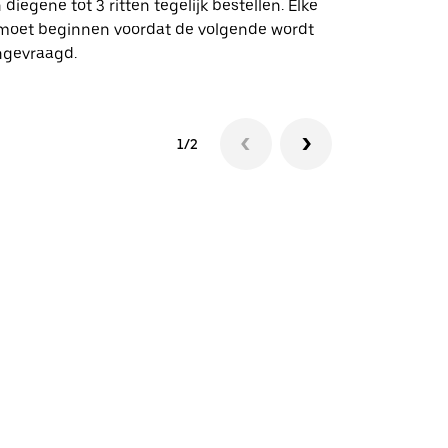
 diegene tot 3 ritten tegelijk bestellen. Elke
 moet beginnen voordat de volgende wordt
Bekijk de be
ngevraagd.
1/2