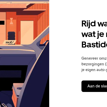
Rijd w
wat je
Basti
Genereer omze
bezorgingen (i
je eigen auto 
Aan de sla