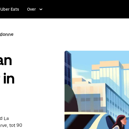
Uber Eats
Over
idonne
an
 in
nd La
rve, tot 90