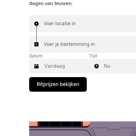
dagen van tevoren.
Voer locatie in
Voer je bestemming in
Datum
Tijd
Nu
Druk
Ritprijzen bekijken
op
de
pijl
omlaag
om
de
agenda
te
openen
en