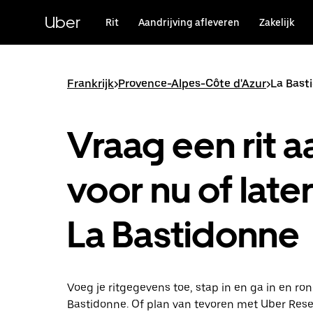
Doorgaan
naar
Uber
Rit
Aandrijving afleveren
Zakelijk
hoofdinhoud
Frankrijk
>
Provence-Alpes-Côte d'Azur
>
La Bast
Vraag een rit a
voor nu of later
La Bastidonne
Voeg je ritgegevens toe, stap in en ga in en ro
Bastidonne. Of plan van tevoren met Uber Rese