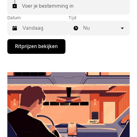
Voer je bestemming in
Datum
Tijd
Nu
Druk
Ritprijzen bekijken
op
de
pijl
omlaag
om
de
agenda
te
openen
en
een
datum
te
selecteren.
Druk
op
Escape