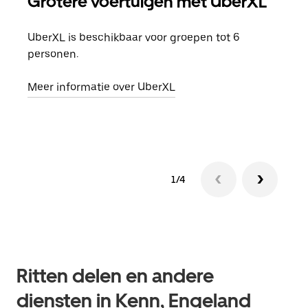
Grotere voertuigen met UberXL
Gro
UberXL is beschikbaar voor groepen tot 6
Wann
personen.
groe
opha
Meer informatie over UberXL
Lees
1/4
Ritten delen en andere
diensten in Kenn, Engeland