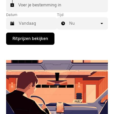
Voer je bestemming in
Datum
Tijd
Nu
Druk
Ritprijzen bekijken
op
de
pijl
omlaag
om
de
agenda
te
openen
en
een
datum
te
selecteren.
Druk
op
Escape