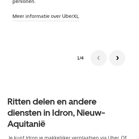
personen.
groe
opha
Meer informatie over UberXL
Lees
1/4
Ritten delen en andere
diensten in Idron, Nieuw-
Aquitanië
Je kunt Idron je makkelijker verplaatsen via Uber. Of