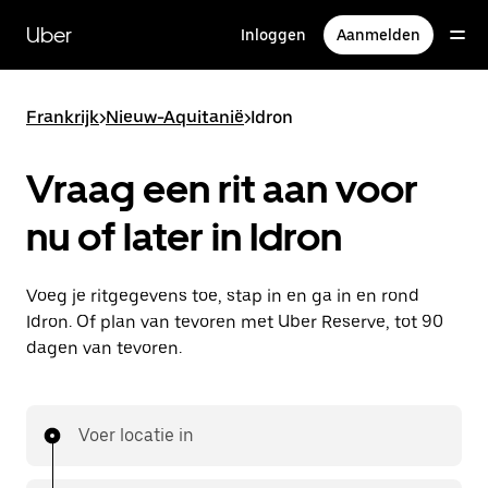
Doorgaan
naar
Uber
Inloggen
Aanmelden
hoofdinhoud
Frankrijk
>
Nieuw-Aquitanië
>
Idron
Vraag een rit aan voor
nu of later in Idron
Voeg je ritgegevens toe, stap in en ga in en rond
Idron. Of plan van tevoren met Uber Reserve, tot 90
dagen van tevoren.
Voer locatie in