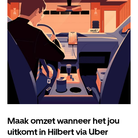
openen
en
een
datum
te
selecteren.
Druk
op
Escape
om
de
agenda
te
sluiten.
Maak omzet wanneer het jou
uitkomt in Hilbert via Uber