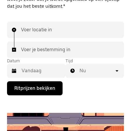
dat jou het beste uitkomt.*
Voer locatie in
Voer je bestemming in
Datum
Tijd
Nu
Druk
Ritprijzen bekijken
op
de
pijl
omlaag
om
de
agenda
te