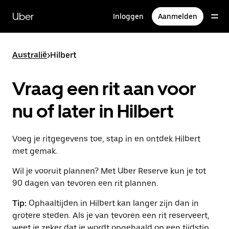
Doorgaan
naar
Uber
Inloggen
Aanmelden
hoofdinhoud
Australië
>
Hilbert
Vraag een rit aan voor
nu of later in Hilbert
Voeg je ritgegevens toe, stap in en ontdek Hilbert
met gemak.
Wil je vooruit plannen? Met Uber Reserve kun je tot
90 dagen van tevoren een rit plannen.
Tip:
Ophaaltijden in Hilbert kan langer zijn dan in
grotere steden. Als je van tevoren een rit reserveert,
weet je zeker dat je wordt opgehaald op een tijdstip