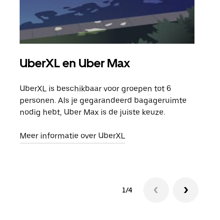
UberXL en Uber Max
Gro
UberXL is beschikbaar voor groepen tot 6
Wann
personen. Als je gegarandeerd bagageruimte
groe
nodig hebt, Uber Max is de juiste keuze.
opha
Meer informatie over UberXL
Lees
1/4