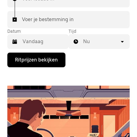
Voer je bestemming in
Datum
Tijd
Nu
Druk
Ritprijzen bekijken
op
de
pijl
omlaag
om
de
agenda
te
openen
en
een
datum
te
selecteren.