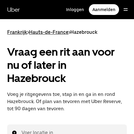
Doorgaan
naar
Uber
Inloggen
Aanmelden
hoofdinhoud
Frankrijk
>
Hauts-de-France
>
Hazebrouck
Vraag een rit aan voor
nu of later in
Hazebrouck
Voeg je ritgegevens toe, stap in en ga in en rond
Hazebrouck. Of plan van tevoren met Uber Reserve,
tot 90 dagen van tevoren.
Voer locatie in