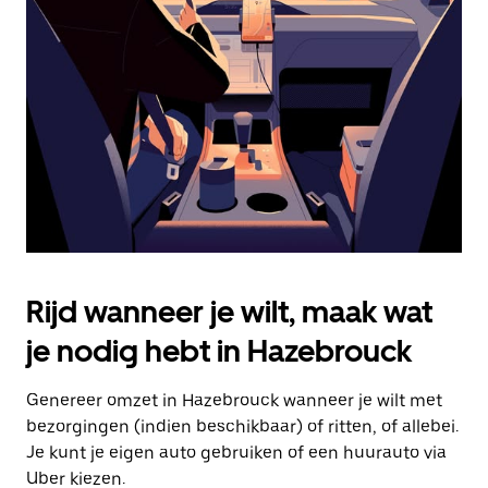
Druk
op
Escape
om
de
agenda
te
sluiten.
Rijd wanneer je wilt, maak wat
je nodig hebt in Hazebrouck
Genereer omzet in Hazebrouck wanneer je wilt met
bezorgingen (indien beschikbaar) of ritten, of allebei.
Je kunt je eigen auto gebruiken of een huurauto via
Uber kiezen.