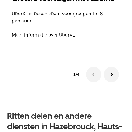
UberXL is beschikbaar voor groepen tot 6
Wann
personen.
groe
opha
Meer informatie over UberXL
Lees
1/4
Ritten delen en andere
diensten in Hazebrouck, Hauts-