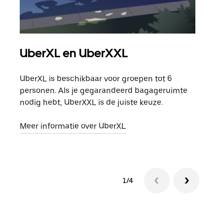
UberXL en UberXXL
Gro
UberXL is beschikbaar voor groepen tot 6
Wann
personen. Als je gegarandeerd bagageruimte
groe
nodig hebt, UberXXL is de juiste keuze.
opha
Meer informatie over UberXL
Lees
1/4