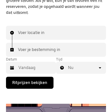
grotere steden. Als je wilt, kun je van tevoren een rit
reserveren, zodat je opgehaald wordt wanneer jou
dat uitkomt.
Voer locatie in
Voer je bestemming in
Datum
Tijd
Nu
Druk
Ritprijzen bekijken
op
de
pijl
omlaag
om
de
agenda