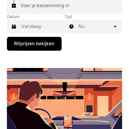
Voer je bestemming in
Datum
Tijd
Nu
Druk
Ritprijzen bekijken
op
de
pijl
omlaag
om
de
agenda
te
openen
en
een
datum
te
selecteren.
Druk
op
Escape