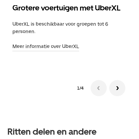
Grotere voertuigen met UberXL
Gro
UberXL is beschikbaar voor groepen tot 6
Wann
personen.
groe
opha
Meer informatie over UberXL
Lees
1/4
Ritten delen en andere