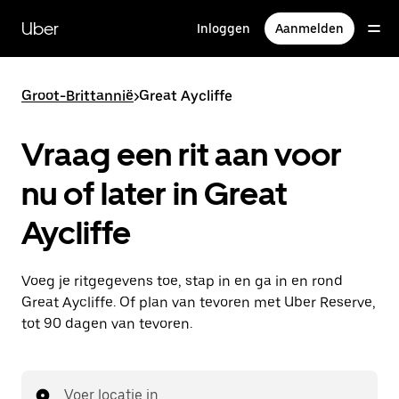
Doorgaan
naar
Uber
Inloggen
Aanmelden
hoofdinhoud
Groot-Brittannië
>
Great Aycliffe
Vraag een rit aan voor
nu of later in Great
Aycliffe
Voeg je ritgegevens toe, stap in en ga in en rond
Great Aycliffe. Of plan van tevoren met Uber Reserve,
tot 90 dagen van tevoren.
Voer locatie in