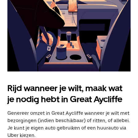
Druk
op
Escape
om
de
agenda
te
sluiten.
Rijd wanneer je wilt, maak wat
je nodig hebt in Great Aycliffe
Genereer omzet in Great Aycliffe wanneer je wilt met
bezorgingen (indien beschikbaar) of ritten, of allebei.
Je kunt je eigen auto gebruiken of een huurauto via
Uber kiezen.