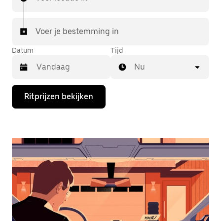
Voer je bestemming in
Datum
Tijd
Nu
Druk
Ritprijzen bekijken
op
de
pijl
omlaag
om
de
agenda
te
openen
en
een
datum
te
selecteren.