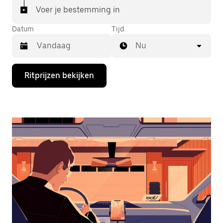
Voer je bestemming in
Datum
Tijd
Nu
Druk
Ritprijzen bekijken
op
de
pijl
omlaag
om
de
agenda
te
openen
en
een
datum
te
selecteren.
Druk
op
Escape