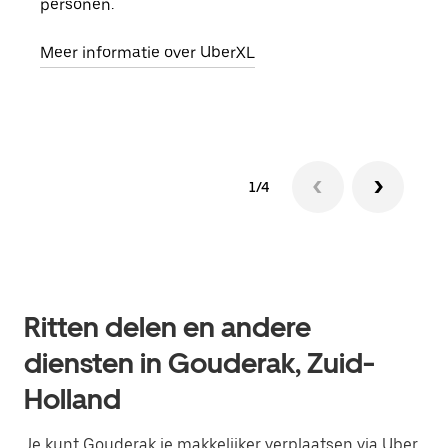
personen.
groe
opha
Meer informatie over UberXL
Lees
1/4
Ritten delen en andere
diensten in Gouderak, Zuid-
Holland
Je kunt Gouderak je makkelijker verplaatsen via Uber.