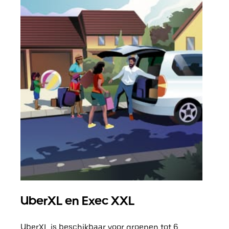
UberXL en Exec XXL
Gro
UberXL is beschikbaar voor groepen tot 6
Wann