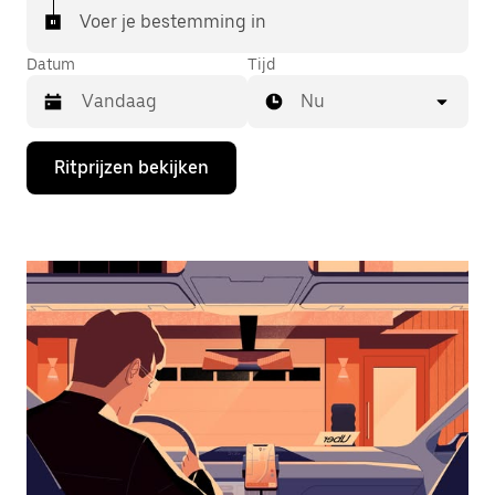
Voer je bestemming in
Datum
Tijd
Nu
Druk
Ritprijzen bekijken
op
de
pijl
omlaag
om
de
agenda
te
openen
en
een
datum
te
selecteren.
Druk
op
Escape