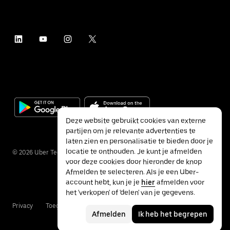
Deze website gebruikt cookies van externe
partijen om je relevante advertenties te
laten zien en personalisatie te bieden door je
locatie te onthouden. Je kunt je afmelden
©
2026
Uber Technologies Inc.
voor deze cookies door hieronder de knop
Afmelden te selecteren. Als je een Uber-
account hebt, kun je je
hier
afmelden voor
het 'verkopen' of 'delen' van je gegevens.
Privacy
Toegankelijkheid
Voorwaarden
Afmelden
Ik heb het begrepen