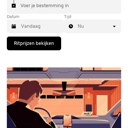
Voer je bestemming in
Datum
Tijd
Nu
Druk
Ritprijzen bekijken
op
de
pijl
omlaag
om
de
agenda
te
openen
en
een
datum
te
selecteren.
Druk
op
Escape