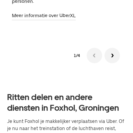
personen.
groe
opha
Meer informatie over UberXL
Lees
1/4
Ritten delen en andere
diensten in Foxhol, Groningen
Je kunt Foxhol je makkelijker verplaatsen via Uber. Of
je nu naar het treinstation of de luchthaven reist,