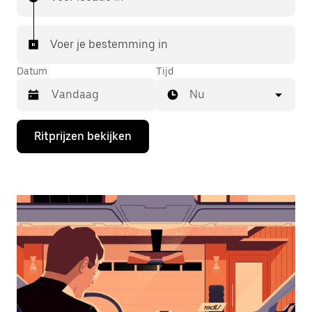
Voer je bestemming in
Datum
Tijd
Nu
Druk
Ritprijzen bekijken
op
de
pijl
omlaag
om
de
agenda
te
openen
en
een
datum
te
selecteren.