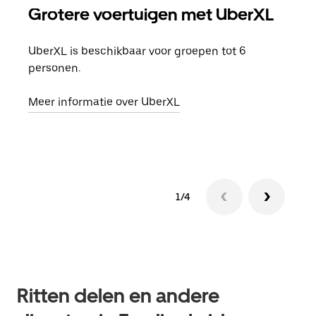
Grotere voertuigen met UberXL
Gro
UberXL is beschikbaar voor groepen tot 6
Wann
personen.
groe
opha
Meer informatie over UberXL
Lees
1/4
Ritten delen en andere