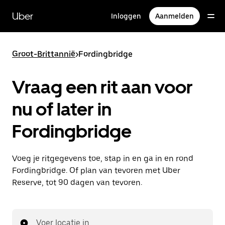
Doorgaan
naar
Uber
Inloggen
Aanmelden
hoofdinhoud
Groot-Brittannië
>
Fordingbridge
Vraag een rit aan voor
nu of later in
Fordingbridge
Voeg je ritgegevens toe, stap in en ga in en rond
Fordingbridge. Of plan van tevoren met Uber
Reserve, tot 90 dagen van tevoren.
Voer locatie in