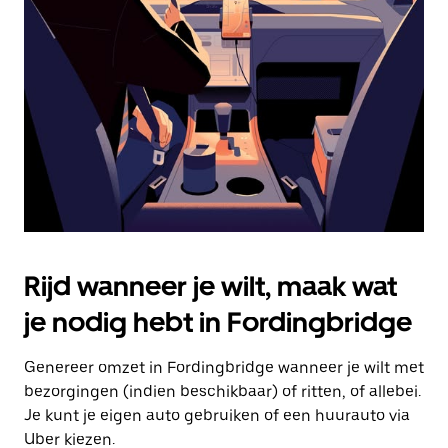
Druk
op
Escape
om
de
agenda
te
sluiten.
Rijd wanneer je wilt, maak wat
je nodig hebt in Fordingbridge
Genereer omzet in Fordingbridge wanneer je wilt met
bezorgingen (indien beschikbaar) of ritten, of allebei.
Je kunt je eigen auto gebruiken of een huurauto via
Uber kiezen.