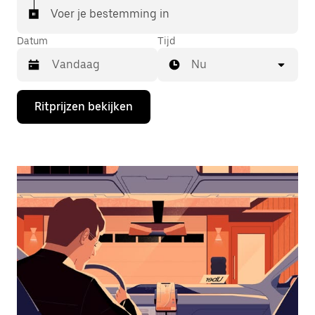
Voer je bestemming in
Datum
Tijd
Nu
Druk
Ritprijzen bekijken
op
de
pijl
omlaag
om
de
agenda
te
openen
en
een
datum
te
selecteren.
Druk
op
Escape