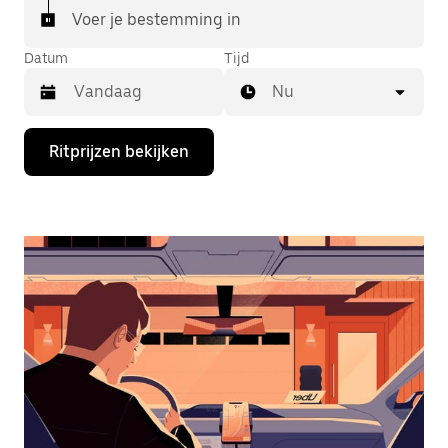
Voer je bestemming in
Datum
Tijd
Nu
Druk
Ritprijzen bekijken
op
de
pijl
omlaag
om
de
agenda
te
openen
en
een
datum
te
selecteren.
Druk
op
Escape