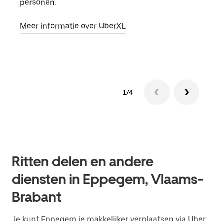
personen.
groe
opha
Meer informatie over UberXL
Lees
1/4
Ritten delen en andere
diensten in Eppegem, Vlaams-
Brabant
Je kunt Eppegem je makkelijker verplaatsen via Uber.