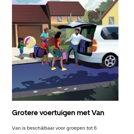
Grotere voertuigen met Van
Gro
Van is beschikbaar voor groepen tot 6
Wann