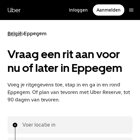
Doorgaan
naar
Uber
Inloggen
Aanmelden
hoofdinhoud
België
>
Eppegem
Vraag een rit aan voor
nu of later in Eppegem
Voeg je ritgegevens toe, stap in en ga in en rond
Eppegem. Of plan van tevoren met Uber Reserve, tot
90 dagen van tevoren.
Voer locatie in