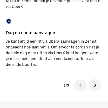
taxirit in Zemst betaal je dezelfde prijs als voor een rit
om
via UberX.
de
agenda
te
sluiten.
Dag en nacht aanvragen
Ve
Je kunt altijd een rit via UberX aanvragen in Zemst,
Ub
ongeacht hoe laat het is. Om ervoor te zorgen dat je
pa
de hele dag door ritten via UberX kunt krijgen, word
al
je misschien gematcht aan een taxichauffeur als
bi
die in de buurt is.
ku
1/3