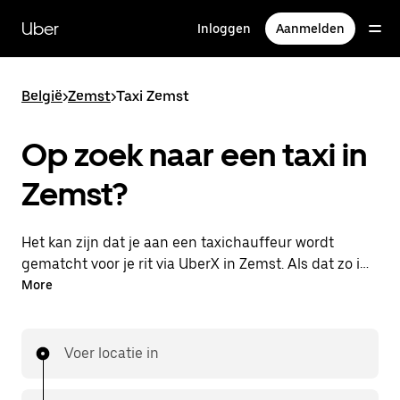
Doorgaan
naar
Uber
Inloggen
Aanmelden
hoofdinhoud
België
>
Zemst
>
Taxi Zemst
Op zoek naar een taxi in
Zemst?
Het kan zijn dat je aan een taxichauffeur wordt
gematcht voor je rit via UberX in Zemst. Als dat zo is,
profiteer je van dezelfde 24/7 beschikbaarheid en
More
betaalbare prijzen die je van UberX gewend bent,
maar ga je met een taxi naar je bestemming.
Voer locatie in