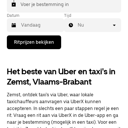
Voer je bestemming in
Datum
Tijd
Nu
Druk
Ritprijzen bekijken
op
de
pijl
omlaag
om
Het beste van Uber en taxi's in
de
agenda
Zemst, Vlaams-Brabant
te
openen
en
Zemst, ontdek taxi's via Uber, waar lokale
een
datum
taxichauffeurs aanvragen via UberX kunnen
te
accepteren. In slechts een paar stappen regel je een
selecteren.
rit. Vraag een rit aan via UberX in de Uber-app en ga
Druk
op
naar je bestemming (mogelijk in een taxi). Voor een
Escape