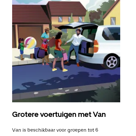
Grotere voertuigen met Van
Gro
Van is beschikbaar voor groepen tot 6
Wann