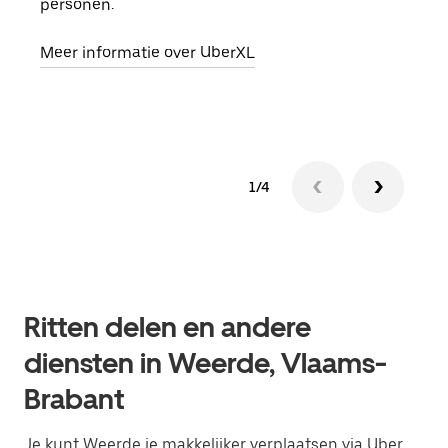
personen.
groe
opha
Meer informatie over UberXL
Lees
1/4
Ritten delen en andere
diensten in Weerde, Vlaams-
Brabant
Je kunt Weerde je makkelijker verplaatsen via Uber.