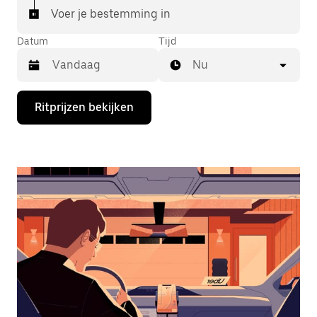
Voer je bestemming in
Datum
Tijd
Nu
Druk
Ritprijzen bekijken
op
de
pijl
omlaag
om
de
agenda
te
openen
en
een
datum
te
selecteren.
Druk
op
Escape