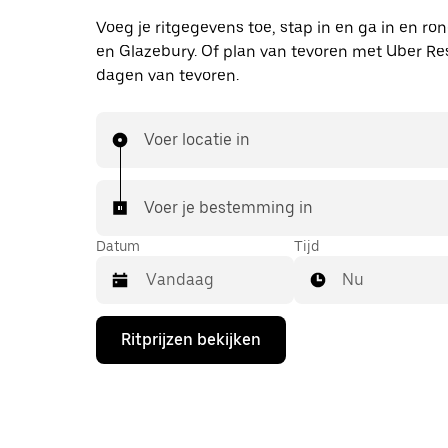
Voeg je ritgegevens toe, stap in en ga in en ro
en Glazebury. Of plan van tevoren met Uber Res
dagen van tevoren.
Voer locatie in
Voer je bestemming in
Datum
Tijd
Nu
Druk
Ritprijzen bekijken
op
de
pijl
omlaag
om
de