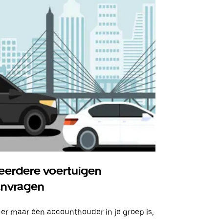
erdere voertuigen
Uber Shu
anvragen
Onze shuttle
geselecteer
 er maar één accounthouder in je groep is,