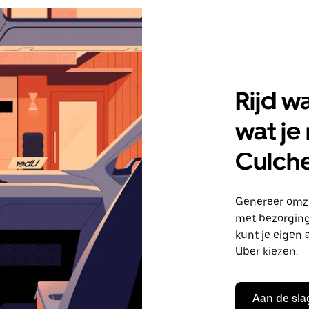
Rijd w
wat je
Culche
Genereer omze
met bezorginge
kunt je eigen 
Uber kiezen.
Aan de sla