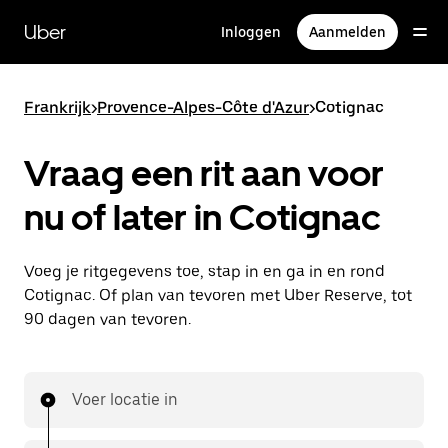
Doorgaan
naar
Uber
Inloggen
Aanmelden
hoofdinhoud
Frankrijk
>
Provence-Alpes-Côte d'Azur
>
Cotignac
Vraag een rit aan voor
nu of later in Cotignac
Voeg je ritgegevens toe, stap in en ga in en rond
Cotignac. Of plan van tevoren met Uber Reserve, tot
90 dagen van tevoren.
Voer locatie in