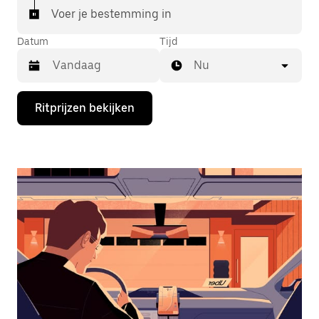
Voer je bestemming in
Datum
Tijd
Nu
Druk
Ritprijzen bekijken
op
de
pijl
omlaag
om
de
agenda
te
openen
en
een
datum
te
selecteren.
Druk
op
Escape