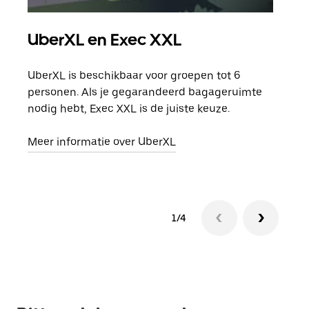
UberXL en Exec XXL
Gro
UberXL is beschikbaar voor groepen tot 6
Wann
personen. Als je gegarandeerd bagageruimte
groe
nodig hebt, Exec XXL is de juiste keuze.
opha
Meer informatie over UberXL
Lees
1/4