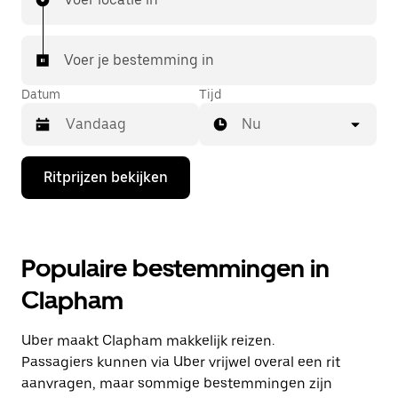
Voer je bestemming in
Datum
Tijd
Nu
Druk
Ritprijzen bekijken
op
de
pijl
omlaag
om
Populaire bestemmingen in
de
agenda
Clapham
te
openen
en
Uber maakt Clapham makkelijk reizen.
een
datum
Passagiers kunnen via Uber vrijwel overal een rit
te
aanvragen, maar sommige bestemmingen zijn
selecteren.