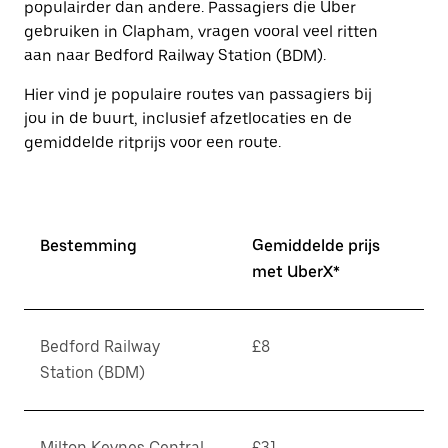
populairder dan andere. Passagiers die Uber
Druk
op
gebruiken in Clapham, vragen vooral veel ritten
Escape
aan naar Bedford Railway Station (BDM).
om
de
Hier vind je populaire routes van passagiers bij
agenda
jou in de buurt, inclusief afzetlocaties en de
te
sluiten.
gemiddelde ritprijs voor een route.
Bestemming
Gemiddelde prijs
met UberX*
Bedford Railway
£8
Station (BDM)
Milton Keynes Central
£31