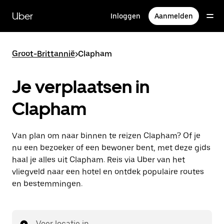
Doorgaan
naar
Uber
Inloggen
Aanmelden
hoofdinhoud
Groot-Brittannië
>
Clapham
Je verplaatsen in
Clapham
Van plan om naar binnen te reizen Clapham? Of je
nu een bezoeker of een bewoner bent, met deze gids
haal je alles uit Clapham. Reis via Uber van het
vliegveld naar een hotel en ontdek populaire routes
en bestemmingen.
Voer locatie in