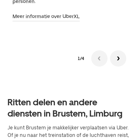
personen.
groe
opha
Meer informatie over UberXL
Lees
1/4
Ritten delen en andere
diensten in Brustem, Limburg
Je kunt Brustem je makkelijker verplaatsen via Uber.
Of je nu naar het treinstation of de luchthaven reist,