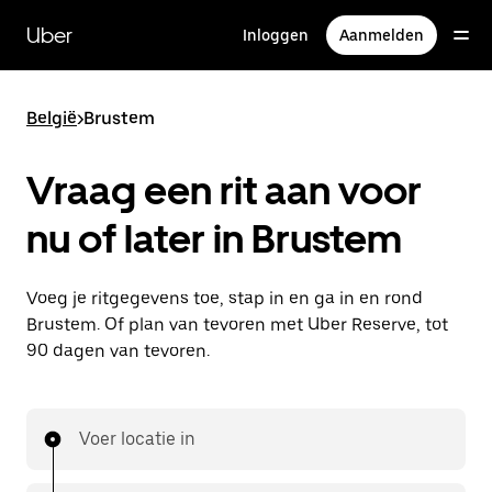
Doorgaan
naar
Uber
Inloggen
Aanmelden
hoofdinhoud
België
>
Brustem
Vraag een rit aan voor
nu of later in Brustem
Voeg je ritgegevens toe, stap in en ga in en rond
Brustem. Of plan van tevoren met Uber Reserve, tot
90 dagen van tevoren.
Voer locatie in