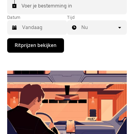
Voer je bestemming in
Datum
Tijd
Nu
Druk
Ritprijzen bekijken
op
de
pijl
omlaag
om
de
agenda
te
openen
en
een
datum
te
selecteren.
Druk
op
Escape