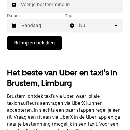
Voer je bestemming in
Datum
Tijd
Nu
Druk
Ritprijzen bekijken
op
de
pijl
omlaag
om
Het beste van Uber en taxi's in
de
agenda
Brustem, Limburg
te
openen
en
Brustem, ontdek taxi's via Uber, waar lokale
een
datum
taxichauffeurs aanvragen via UberX kunnen
te
accepteren. In slechts een paar stappen regel je een
selecteren.
rit. Vraag een rit aan via UberX in de Uber-app en ga
Druk
op
naar je bestemming (mogelijk in een taxi). Voor een
Escape