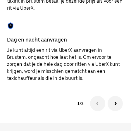
taxirit in Brustem betaal je dezelfde prijs als voor een
om
rit via UberX.
de
agenda
te
sluiten.
Dag en nacht aanvragen
Ve
Je kunt altijd een rit via UberX aanvragen in
Ub
Brustem, ongeacht hoe laat het is. Om ervoor te
pa
zorgen dat je de hele dag door ritten via UberX kunt
al
krijgen, word je misschien gematcht aan een
bi
taxichauffeur als die in de buurt is.
ku
1/3