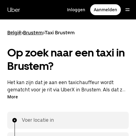
Doorgaan
naar
Uber
Inloggen
Aanmelden
hoofdinhoud
België
>
Brustem
>
Taxi Brustem
Op zoek naar een taxi in
Brustem?
Het kan zijn dat je aan een taxichauffeur wordt
gematcht voor je rit via UberX in Brustem. Als dat zo
is, profiteer je van dezelfde 24/7 beschikbaarheid en
More
betaalbare prijzen die je van UberX gewend bent,
maar ga je met een taxi naar je bestemming.
Voer locatie in