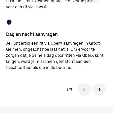
taxirit in Groot-Gelmen betaal je dezelfde prijs als
om
voor een rit via UberX.
de
agenda
te
sluiten.
Dag en nacht aanvragen
Ve
Je kunt altijd een rit via UberX aanvragen in Groot-
Ub
Gelmen, ongeacht hoe laat het is. Om ervoor te
pa
zorgen dat je de hele dag door ritten via UberX kunt
vi
krijgen, word je misschien gematcht aan een
hu
taxichauffeur als die in de buurt is.
ku
1/3