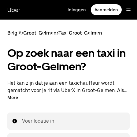
Doorgaan
naar
Uber
Inloggen
Aanmelden
hoofdinhoud
België
>
Groot-Gelmen
>
Taxi Groot-Gelmen
Op zoek naar een taxi in
Groot-Gelmen?
Het kan zijn dat je aan een taxichauffeur wordt
gematcht voor je rit via UberX in Groot-Gelmen. Als
dat zo is, profiteer je van dezelfde 24/7
More
beschikbaarheid en betaalbare prijzen die je van
UberX gewend bent, maar ga je met een taxi naar
je bestemming.
Voer locatie in