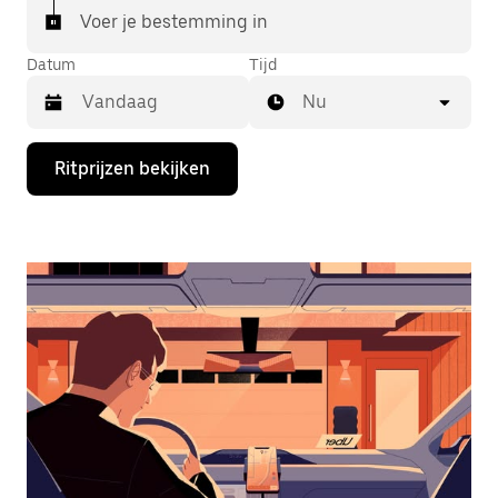
Voer je bestemming in
Datum
Tijd
Nu
Druk
Ritprijzen bekijken
op
de
pijl
omlaag
om
de
agenda
te
openen
en
een
datum
te
selecteren.
Druk
op
Escape