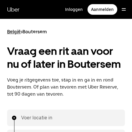
Doorgaan
naar
Uber
Inloggen
Aanmelden
hoofdinhoud
België
>
Boutersem
Vraag een rit aan voor
nu of later in Boutersem
Voeg je ritgegevens toe, stap in en ga in en rond
Boutersem. Of plan van tevoren met Uber Reserve,
tot 90 dagen van tevoren.
Voer locatie in