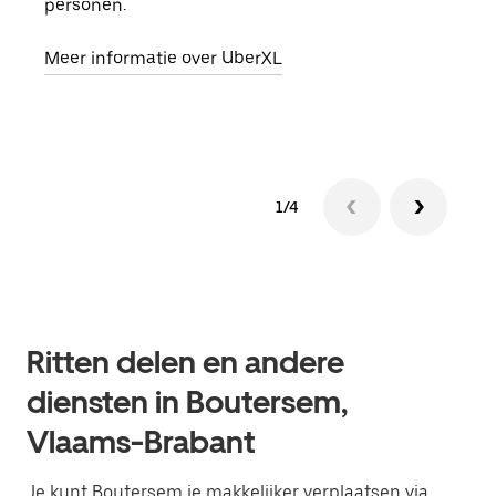
personen.
groe
opha
Meer informatie over UberXL
Lees
1/4
Ritten delen en andere
diensten in Boutersem,
Vlaams-Brabant
Je kunt Boutersem je makkelijker verplaatsen via