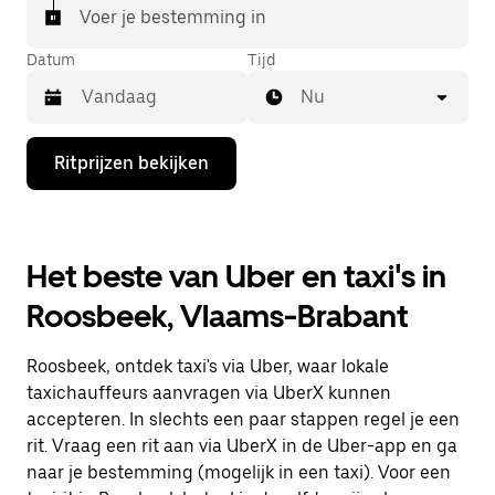
Voer je bestemming in
Datum
Tijd
Nu
Druk
Ritprijzen bekijken
op
de
pijl
omlaag
om
Het beste van Uber en taxi's in
de
agenda
Roosbeek, Vlaams-Brabant
te
openen
en
Roosbeek, ontdek taxi's via Uber, waar lokale
een
datum
taxichauffeurs aanvragen via UberX kunnen
te
accepteren. In slechts een paar stappen regel je een
selecteren.
rit. Vraag een rit aan via UberX in de Uber-app en ga
Druk
op
naar je bestemming (mogelijk in een taxi). Voor een
Escape