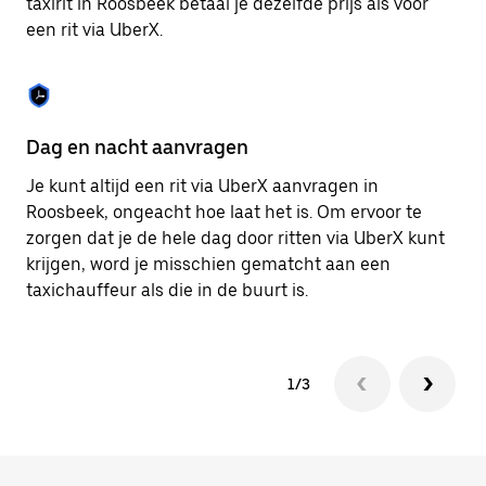
taxirit in Roosbeek betaal je dezelfde prijs als voor
om
een rit via UberX.
de
agenda
te
sluiten.
Dag en nacht aanvragen
Ve
Je kunt altijd een rit via UberX aanvragen in
Ub
Roosbeek, ongeacht hoe laat het is. Om ervoor te
pa
zorgen dat je de hele dag door ritten via UberX kunt
al
krijgen, word je misschien gematcht aan een
bi
taxichauffeur als die in de buurt is.
ku
1/3