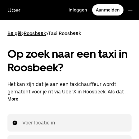
Doorgaan
naar
Uber
Inloggen
Aanmelden
hoofdinhoud
België
>
Roosbeek
>
Taxi Roosbeek
Op zoek naar een taxi in
Roosbeek?
Het kan zijn dat je aan een taxichauffeur wordt
gematcht voor je rit via UberX in Roosbeek. Als dat zo
is, profiteer je van dezelfde 24/7 beschikbaarheid en
More
betaalbare prijzen die je van UberX gewend bent,
maar ga je met een taxi naar je bestemming.
Voer locatie in