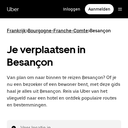
Doorgaan
naar
Uber
Inloggen
Aanmelden
hoofdinhoud
Frankrijk
>
Bourgogne-Franche-Comte
>
Besançon
Je verplaatsen in
Besançon
Van plan om naar binnen te reizen Besançon? Of je
nu een bezoeker of een bewoner bent, met deze gids
haal je alles uit Besançon. Reis via Uber van het
vliegveld naar een hotel en ontdek populaire routes
en bestemmingen.
Voer locatie in