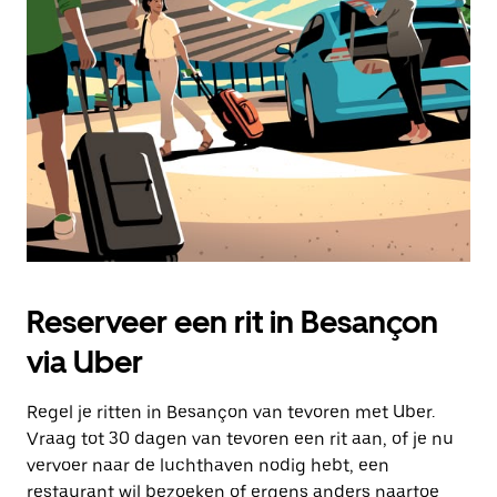
Druk
op
Escape
om
de
agenda
te
sluiten.
Reserveer een rit in Besançon
via Uber
Regel je ritten in Besançon van tevoren met Uber.
Vraag tot 30 dagen van tevoren een rit aan, of je nu
vervoer naar de luchthaven nodig hebt, een
restaurant wil bezoeken of ergens anders naartoe