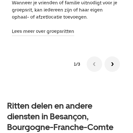
Wanneer je vrienden of familie uitnodigt voor je
Als 
groepsrit, kan iedereen zijn of haar eigen
kan 
ophaal- of afzetlocatie toevoegen.
rit 
aang
Lees meer over groepsritten
1/3
Ritten delen en andere
diensten in Besançon,
Bourgogne-Franche-Comte