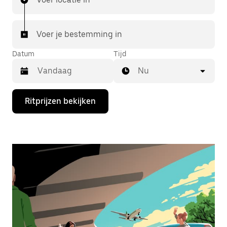
Voer je bestemming in
Datum
Tijd
Nu
Druk
Ritprijzen bekijken
op
de
pijl
omlaag
om
de
agenda
te
openen
en
een
datum
te
selecteren.