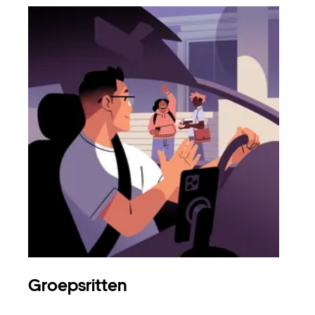
Groepsritten
Me