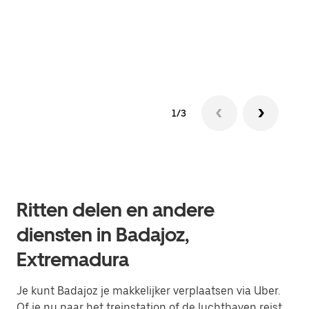
rit 
aang
1/3
Ritten delen en andere
diensten in Badajoz,
Extremadura
Je kunt Badajoz je makkelijker verplaatsen via Uber.
Of je nu naar het treinstation of de luchthaven reist,