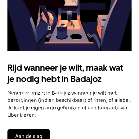
de
agenda
te
sluiten.
Rijd wanneer je wilt, maak wat
je nodig hebt in Badajoz
Genereer omzet in Badajoz wanneer je wilt met
bezorgingen (indien beschikbaar) of ritten, of allebei.
Je kunt je eigen auto gebruiken of een huurauto via
Uber kiezen.
Aan de slag