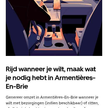
Druk
op
Escape
om
de
agenda
te
sluiten.
Rijd wanneer je wilt, maak wat
je nodig hebt in Armentières-
En-Brie
Genereer omzet in Armentières-En-Brie wanneer je
wilt met bezorgingen (indien beschikbaar) of ritten,