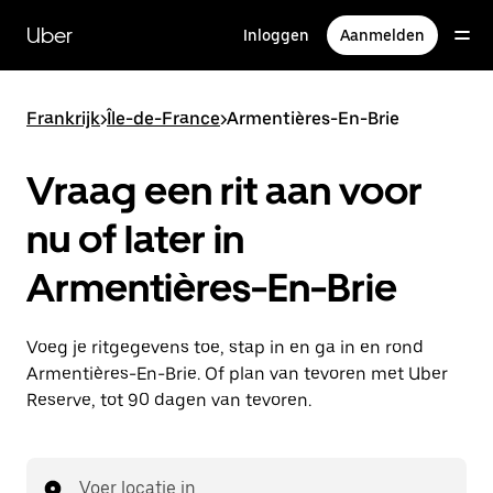
Doorgaan
naar
Uber
Inloggen
Aanmelden
hoofdinhoud
Frankrijk
>
Île-de-France
>
Armentières-En-Brie
Vraag een rit aan voor
nu of later in
Armentières-En-Brie
Voeg je ritgegevens toe, stap in en ga in en rond
Armentières-En-Brie. Of plan van tevoren met Uber
Reserve, tot 90 dagen van tevoren.
Voer locatie in