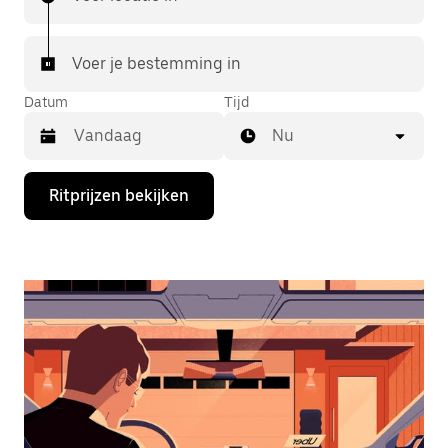
Voer je bestemming in
Datum
Tijd
Nu
Druk
Ritprijzen bekijken
op
de
pijl
omlaag
om
de
agenda
te
openen
en
een
datum
te
selecteren.