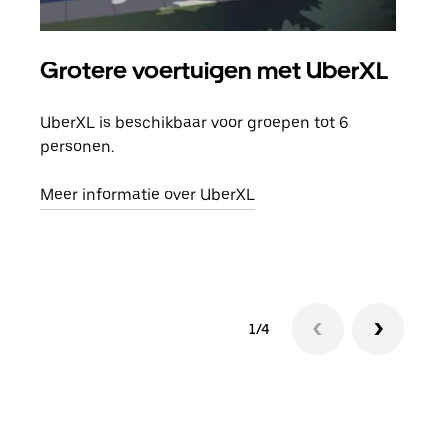
Grotere voertuigen met UberXL
Gro
UberXL is beschikbaar voor groepen tot 6
Wann
personen.
groe
opha
Meer informatie over UberXL
Lees
1/4