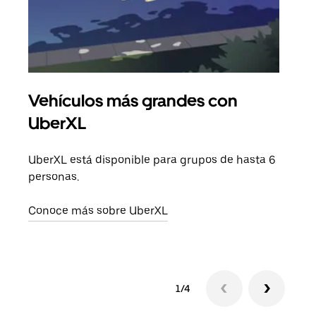
Vehículos más grandes con
Via
UberXL
Cuan
viaj
UberXL está disponible para grupos de hasta 6
prop
personas.
Obté
Conoce más sobre UberXL
1/4