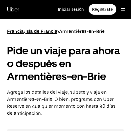
Saltar
al
Uber
Iniciar sesión
Regístrate
contenido
principal
Francia
>
Isla de Francia
>
Armentières-en-Brie
Pide un viaje para ahora
o después en
Armentières-en-Brie
Agrega los detalles del viaje, súbete y viaja en
Armentières-en-Brie. O bien, programa con Uber
Reserve en cualquier momento con hasta 90 días
de anticipación.