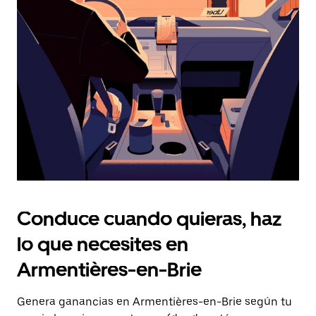
Presiona
la
tecla Esc
para
cerrar
el
calendario.
Conduce cuando quieras, haz
lo que necesites en
Armentières-en-Brie
Genera ganancias en Armentières-en-Brie según tu