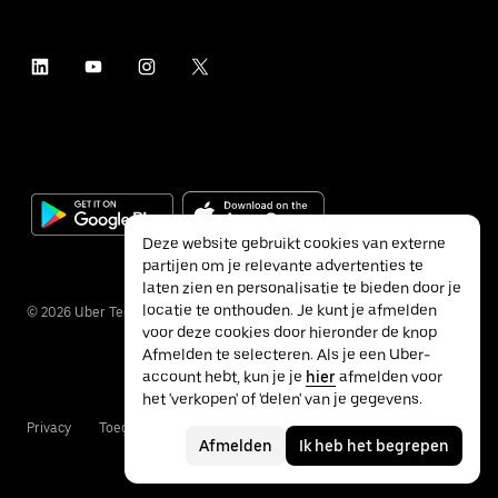
Deze website gebruikt cookies van externe
partijen om je relevante advertenties te
laten zien en personalisatie te bieden door je
locatie te onthouden. Je kunt je afmelden
©
2026
Uber Technologies Inc.
voor deze cookies door hieronder de knop
Afmelden te selecteren. Als je een Uber-
account hebt, kun je je
hier
afmelden voor
het 'verkopen' of 'delen' van je gegevens.
Privacy
Toegankelijkheid
Voorwaarden
Afmelden
Ik heb het begrepen