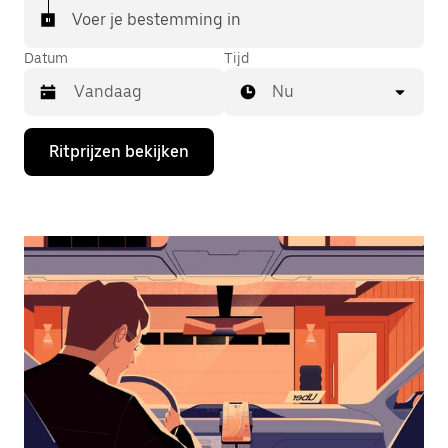
Voer je bestemming in
Datum
Tijd
Nu
Druk
Ritprijzen bekijken
op
de
pijl
omlaag
om
de
agenda
te
openen
en
een
datum
te
selecteren.
Druk
op
Escape