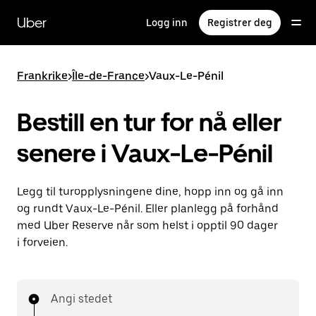
Hopp
til
Uber
Logg inn
Registrer deg
hovedinnholdet
Frankrike
>
Île-de-France
>
Vaux-Le-Pénil
Bestill en tur for nå eller
senere i Vaux-Le-Pénil
Legg til turopplysningene dine, hopp inn og gå inn
og rundt Vaux-Le-Pénil. Eller planlegg på forhånd
med Uber Reserve når som helst i opptil 90 dager
i forveien.
Angi stedet