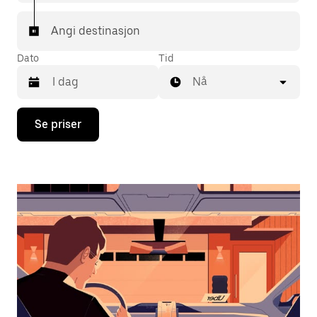
Angi destinasjon
Dato
Tid
Nå
Trykk
Se priser
på
piltast
ned
for
å
åpne
kalenderen
og
velge
en
dato.
Trykk
på
Esc-
knappen