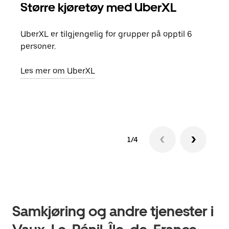
Større kjøretøy med UberXL
Gr
UberXL er tilgjengelig for grupper på opptil 6
Når d
personer.
grup
hent
Les mer om UberXL
Finn
1/4
Samkjøring og andre tjenester i