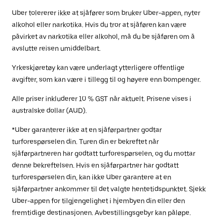
Uber tolererer ikke at sjåfører som bruker Uber-appen, nyter
alkohol eller narkotika. Hvis du tror at sjåføren kan være
påvirket av narkotika eller alkohol, må du be sjåføren om å
avslutte reisen umiddelbart.
Yrkeskjøretøy kan være underlagt ytterligere offentlige
avgifter, som kan være i tillegg til og høyere enn bompenger.
Alle priser inkluderer 10 % GST når aktuelt. Prisene vises i
australske dollar (AUD).
*Uber garanterer ikke at en sjåførpartner godtar
turforespørselen din. Turen din er bekreftet når
sjåførpartneren har godtatt turforespørselen, og du mottar
denne bekreftelsen. Hvis en sjåførpartner har godtatt
turforespørselen din, kan ikke Uber garantere at en
sjåførpartner ankommer til det valgte hentetidspunktet. Sjekk
Uber-appen for tilgjengelighet i hjembyen din eller den
fremtidige destinasjonen. Avbestillingsgebyr kan påløpe.