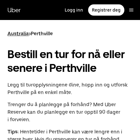
Hopp
til
Uber
Logg inn
Registrer deg
hovedinnholdet
Australia
>
Perthville
Bestill en tur for nå eller
senere i Perthville
Legg til turopplysningene dine, hopp inn og utforsk
Perthville på en enkel måte.
Trenger du å planlegge på forhånd? Med Uber
Reserve kan du planlegge en tur opptil 90 dager
i forveien.
Tips:
Hentetider i Perthville kan være lengre enn i
større byer. Hvis du reserverer en tur på forhånd,