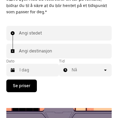
bidrar du til å sikre at du blir hentet på et tidspunkt
som passer for deg.*
Angi stedet
Angi destinasjon
Dato
Tid
Nå
Trykk
Se priser
på
piltast
ned
for
å
åpne
kalenderen