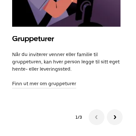
Gruppeturer
Bes
Når du inviterer venner eller familie til
Hvis
gruppeturen, kan hver person legge til sitt eget
kan 
hente- eller leveringssted.
fore
besti
Finn ut mer om gruppeturer
1/3