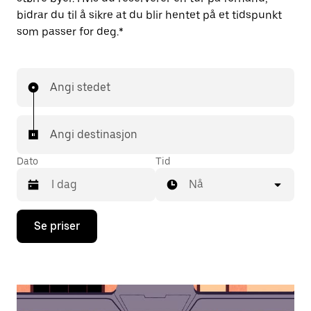
bidrar du til å sikre at du blir hentet på et tidspunkt
som passer for deg.*
Angi stedet
Angi destinasjon
Dato
Tid
Nå
Trykk
Se priser
på
piltast
ned
for
å
åpne
kalenderen