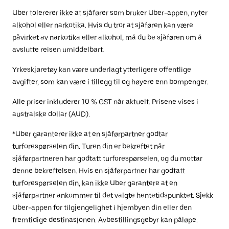
Uber tolererer ikke at sjåfører som bruker Uber-appen, nyter
alkohol eller narkotika. Hvis du tror at sjåføren kan være
påvirket av narkotika eller alkohol, må du be sjåføren om å
avslutte reisen umiddelbart.
Yrkeskjøretøy kan være underlagt ytterligere offentlige
avgifter, som kan være i tillegg til og høyere enn bompenger.
Alle priser inkluderer 10 % GST når aktuelt. Prisene vises i
australske dollar (AUD).
*Uber garanterer ikke at en sjåførpartner godtar
turforespørselen din. Turen din er bekreftet når
sjåførpartneren har godtatt turforespørselen, og du mottar
denne bekreftelsen. Hvis en sjåførpartner har godtatt
turforespørselen din, kan ikke Uber garantere at en
sjåførpartner ankommer til det valgte hentetidspunktet. Sjekk
Uber-appen for tilgjengelighet i hjembyen din eller den
fremtidige destinasjonen. Avbestillingsgebyr kan påløpe.