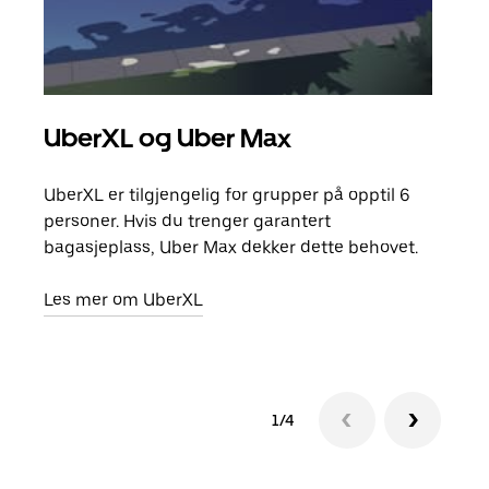
UberXL og Uber Max
Gr
UberXL er tilgjengelig for grupper på opptil 6
Når d
personer. Hvis du trenger garantert
grup
bagasjeplass, Uber Max dekker dette behovet.
hent
Les mer om UberXL
Finn
1/4