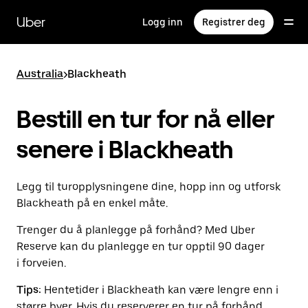
Hopp
til
Uber
Logg inn
Registrer deg
hovedinnholdet
Australia
>
Blackheath
Bestill en tur for nå eller
senere i Blackheath
Legg til turopplysningene dine, hopp inn og utforsk
Blackheath på en enkel måte.
Trenger du å planlegge på forhånd? Med Uber
Reserve kan du planlegge en tur opptil 90 dager
i forveien.
Tips:
Hentetider i Blackheath kan være lengre enn i
større byer. Hvis du reserverer en tur på forhånd,