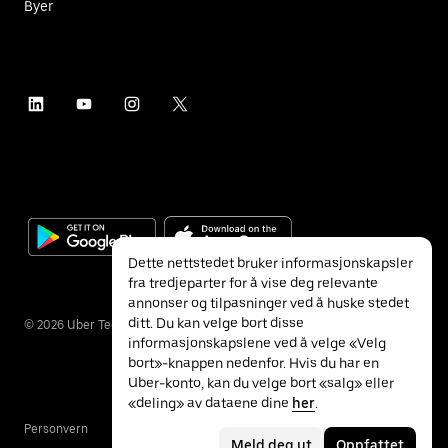
Byer
Dette nettstedet bruker informasjonskapsler
fra tredjeparter for å vise deg relevante
annonser og tilpasninger ved å huske stedet
ditt. Du kan velge bort disse
©
2026
Uber Technologies Inc.
informasjonskapslene ved å velge «Velg
bort»-knappen nedenfor. Hvis du har en
Uber-konto, kan du velge bort «salg» eller
«deling» av dataene dine
her
.
Personvern
Tilgjengelighet
Vilkår
Meld deg ut
Oppfattet