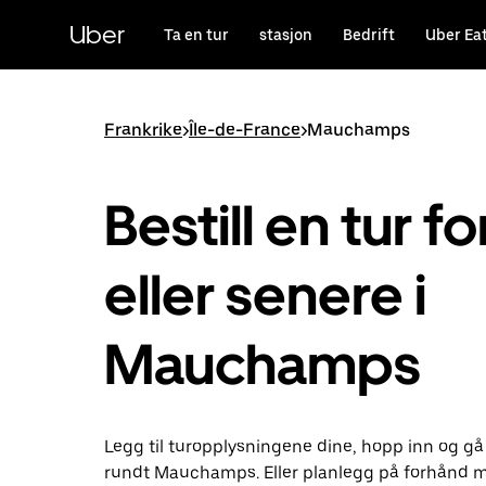
Hopp
til
Uber
Ta en tur
stasjon
Bedrift
Uber Ea
hovedinnholdet
Frankrike
>
Île-de-France
>
Mauchamps
Bestill en tur fo
eller senere i
Mauchamps
Legg til turopplysningene dine, hopp inn og gå
rundt Mauchamps. Eller planlegg på forhånd 