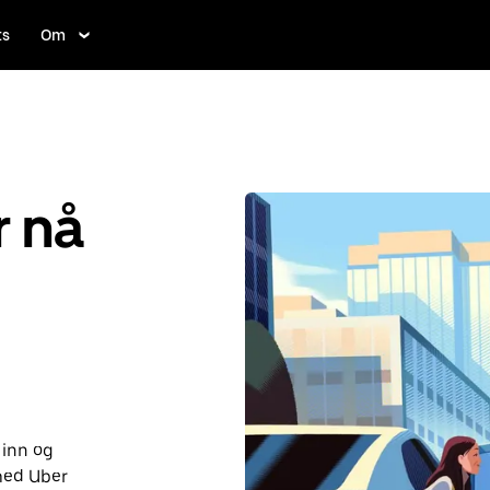
ts
Om
r nå
 inn og
med Uber