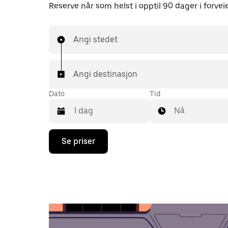
Reserve når som helst i opptil 90 dager i forvei
Angi stedet
Angi destinasjon
Dato
Tid
Nå
Trykk
Se priser
på
piltast
ned
for
å
åpne
kalenderen
og
velge
en