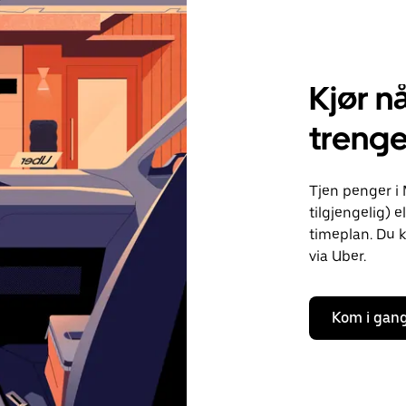
Kjør nå
treng
Tjen penger i
tilgjengelig) e
timeplan. Du k
via Uber.
Kom i gan