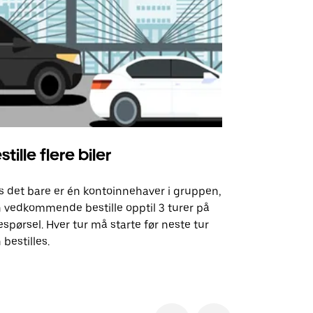
stille flere biler
Uber Shu
s det bare er én kontoinnehaver i gruppen,
Vårt shuttle-
 vedkommende bestille opptil 3 turer på
utvalgte fly
espørsel. Hver tur må starte før neste tur
arrangement
 bestilles.
Se tilgjenge