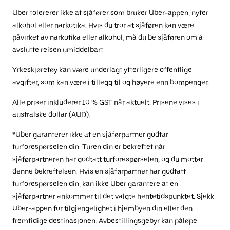
Uber tolererer ikke at sjåfører som bruker Uber-appen, nyter
alkohol eller narkotika. Hvis du tror at sjåføren kan være
påvirket av narkotika eller alkohol, må du be sjåføren om å
avslutte reisen umiddelbart.
Yrkeskjøretøy kan være underlagt ytterligere offentlige
avgifter, som kan være i tillegg til og høyere enn bompenger.
Alle priser inkluderer 10 % GST når aktuelt. Prisene vises i
australske dollar (AUD).
*Uber garanterer ikke at en sjåførpartner godtar
turforespørselen din. Turen din er bekreftet når
sjåførpartneren har godtatt turforespørselen, og du mottar
denne bekreftelsen. Hvis en sjåførpartner har godtatt
turforespørselen din, kan ikke Uber garantere at en
sjåførpartner ankommer til det valgte hentetidspunktet. Sjekk
Uber-appen for tilgjengelighet i hjembyen din eller den
fremtidige destinasjonen. Avbestillingsgebyr kan påløpe.