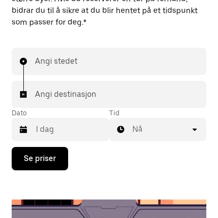
bidrar du til å sikre at du blir hentet på et tidspunkt
som passer for deg.*
Angi stedet
Angi destinasjon
Dato
Tid
Nå
Trykk
Se priser
på
piltast
ned
for
å
åpne
kalenderen