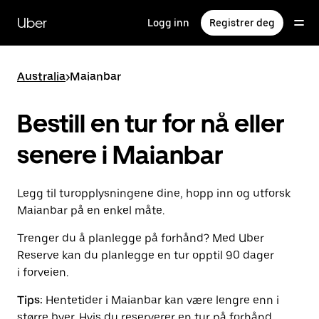
Hopp
til
Uber
Logg inn
Registrer deg
hovedinnholdet
Australia
>
Maianbar
Bestill en tur for nå eller
senere i Maianbar
Legg til turopplysningene dine, hopp inn og utforsk
Maianbar på en enkel måte.
Trenger du å planlegge på forhånd? Med Uber
Reserve kan du planlegge en tur opptil 90 dager
i forveien.
Tips:
Hentetider i Maianbar kan være lengre enn i
større byer. Hvis du reserverer en tur på forhånd,