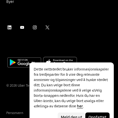
Byer
Dette nettstedet bruker informasjonskapsler
fra tredjeparter for å vise deg relevante
annonser og tilpasninger ved å huske stedet
ditt. Du kan velge bort disse
©
2026
Uber Technologies Inc.
informasjonskapslene ved å velge «Velg
bort»-knappen nedenfor. Hvis du har en
Uber-konto, kan du velge bort «salg» eller
«deling» av dataene dine
her
.
Personvern
Tilgjengelighet
Vilkår
Meld deg ut
Oppfattet