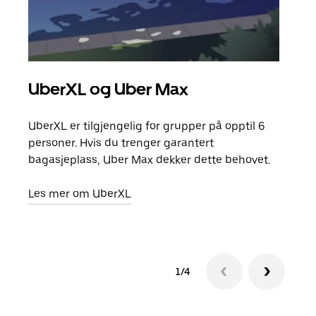
UberXL og Uber Max
Gr
UberXL er tilgjengelig for grupper på opptil 6
Når d
personer. Hvis du trenger garantert
grup
bagasjeplass, Uber Max dekker dette behovet.
hent
Les mer om UberXL
Finn
1/4