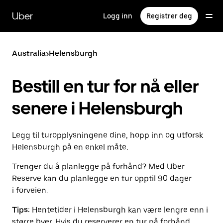
Hopp
til
Uber
Logg inn
Registrer deg
hovedinnholdet
Australia
>
Helensburgh
Bestill en tur for nå eller
senere i Helensburgh
Legg til turopplysningene dine, hopp inn og utforsk
Helensburgh på en enkel måte.
Trenger du å planlegge på forhånd? Med Uber
Reserve kan du planlegge en tur opptil 90 dager
i forveien.
Tips:
Hentetider i Helensburgh kan være lengre enn i
større byer. Hvis du reserverer en tur på forhånd,