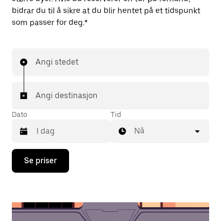
bidrar du til å sikre at du blir hentet på et tidspunkt
som passer for deg.*
Angi stedet
Angi destinasjon
Dato
Tid
Nå
Trykk
Se priser
på
piltast
ned
for
å
åpne
kalenderen