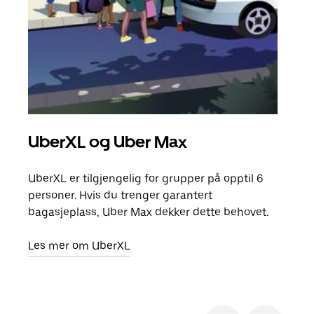
UberXL og Uber Max
Gr
UberXL er tilgjengelig for grupper på opptil 6
Når d
personer. Hvis du trenger garantert
grup
bagasjeplass, Uber Max dekker dette behovet.
hent
Les mer om UberXL
Finn