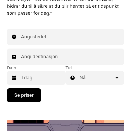
bidrar du til å sikre at du blir hentet på et tidspunkt
som passer for deg.*
Angi stedet
Angi destinasjon
Dato
Tid
Nå
Trykk
Se priser
på
piltast
ned
for
å
åpne
kalenderen