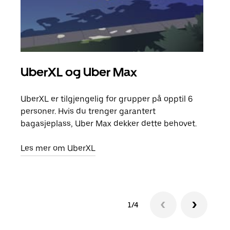
UberXL og Uber Max
Gr
UberXL er tilgjengelig for grupper på opptil 6
Når d
personer. Hvis du trenger garantert
grup
bagasjeplass, Uber Max dekker dette behovet.
hent
Les mer om UberXL
Finn
1/4