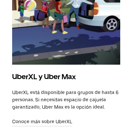
UberXL y Uber Max
Via
UberXL está disponible para grupos de hasta 6
Cuan
personas. Si necesitas espacio de cajuela
viaj
garantizado, Uber Max es la opción ideal.
prop
Conoce más sobre UberXL
Obté