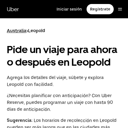
Saltar
al
Uber
Iniciar sesión
Regístrate
contenido
principal
Australia
>
Leopold
Pide un viaje para ahora
o después en Leopold
Agrega los detalles del viaje, súbete y explora
Leopold con facilidad.
¿Necesitas planificar con anticipación? Con Uber
Reserve, puedes programar un viaje con hasta 90
días de anticipación.
Sugerencia:
Los horarios de recolección en Leopold
pueden ser más largos que en las ciudades más