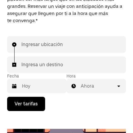
grandes. Reservar un viaje con anticipación ayuda a
asegurar que lleguen por ti a la hora que más
te convenga.*
Ingresar ubicación
Ingresa un destino
Fecha
Hora
Ahora
Presiona
Ver tarifas
la
flecha
hacia
abajo
para
interactuar