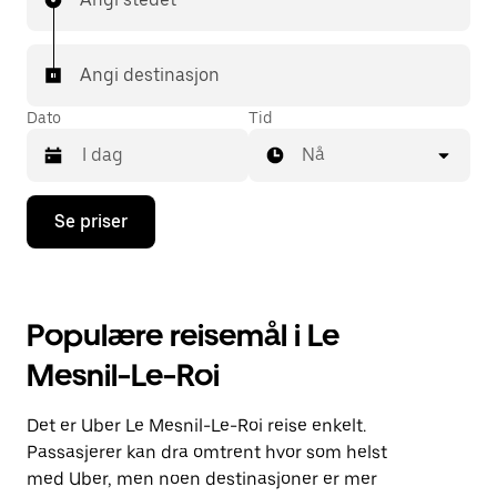
Angi destinasjon
Dato
Tid
Nå
Trykk
Se priser
på
piltast
ned
for
å
Populære reisemål i Le
åpne
kalenderen
Mesnil-Le-Roi
og
velge
en
Det er Uber Le Mesnil-Le-Roi reise enkelt.
dato.
Trykk
Passasjerer kan dra omtrent hvor som helst
på
med Uber, men noen destinasjoner er mer
Esc-