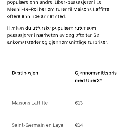
populære enn andre. Uber-passasjerer i Le
knappen
for
Mesnil-Le-Roi ber om turer til Maisons Laffitte
å
oftere enn noe annet sted.
lukke
kalenderen.
Her kan du utforske populære ruter som
passasjerer i nærheten av deg ofte tar. Se
ankomststeder og gjennomsnittlige turpriser.
Destinasjon
Gjennomsnittspris
med UberX*
Maisons Laffitte
€13
Saint-Germain en Laye
€14