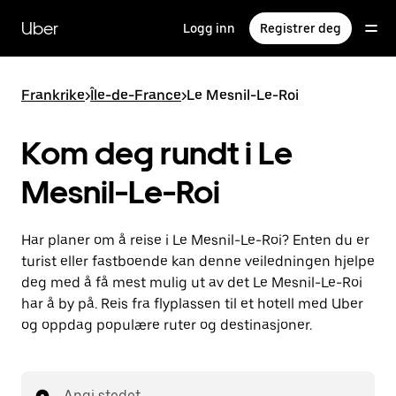
Hopp
til
Uber
Logg inn
Registrer deg
hovedinnholdet
Frankrike
>
Île-de-France
>
Le Mesnil-Le-Roi
Kom deg rundt i Le
Mesnil-Le-Roi
Har planer om å reise i Le Mesnil-Le-Roi? Enten du er
turist eller fastboende kan denne veiledningen hjelpe
deg med å få mest mulig ut av det Le Mesnil-Le-Roi
har å by på. Reis fra flyplassen til et hotell med Uber
og oppdag populære ruter og destinasjoner.
Angi stedet