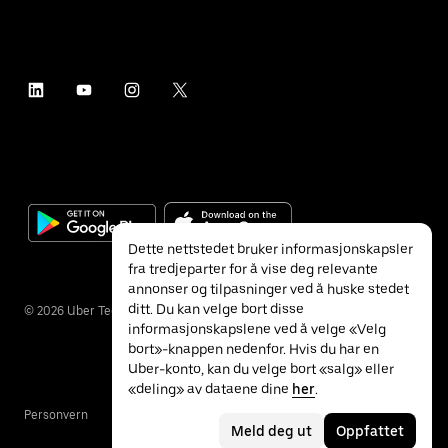
Dette nettstedet bruker informasjonskapsler
fra tredjeparter for å vise deg relevante
annonser og tilpasninger ved å huske stedet
ditt. Du kan velge bort disse
©
2026
Uber Technologies Inc.
informasjonskapslene ved å velge «Velg
bort»-knappen nedenfor. Hvis du har en
Uber-konto, kan du velge bort «salg» eller
«deling» av dataene dine
her
.
Personvern
Tilgjengelighet
Vilkår
Meld deg ut
Oppfattet