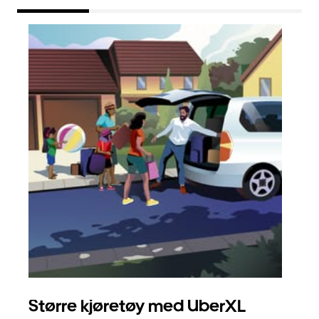
Større kjøretøy med UberXL
Gr