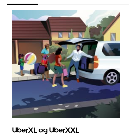
UberXL og UberXXL
Gr