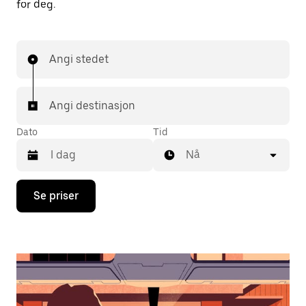
for deg.
Angi stedet
Angi destinasjon
Dato
Tid
Nå
Trykk
Se priser
på
piltast
ned
for
å
åpne
kalenderen
og
velge