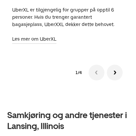
UberXL er tilgjengelig for grupper på opptil 6
Når d
personer. Hvis du trenger garantert
grup
bagasjeplass, UberXXL dekker dette behovet.
hent
Les mer om UberXL
Finn
1/4
Samkjøring og andre tjenester i
Lansing, Illinois