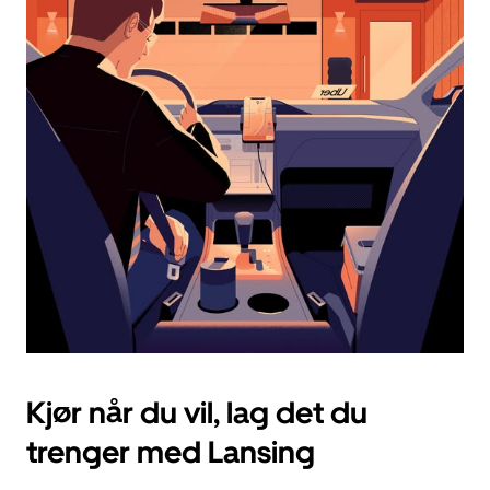
en
dato.
Trykk
på
Esc-
knappen
for
å
lukke
kalenderen.
Kjør når du vil, lag det du
trenger med Lansing