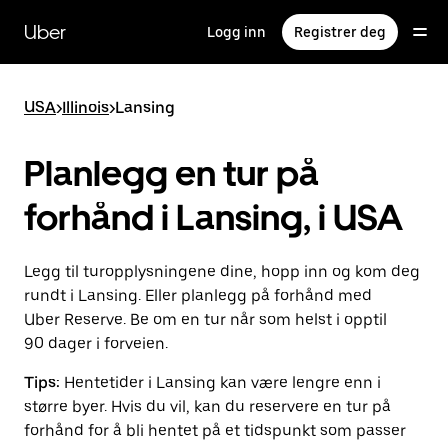
Hopp
til
Uber
Logg inn
Registrer deg
hovedinnholdet
USA
>
Illinois
>
Lansing
Planlegg en tur på
forhånd i Lansing, i USA
Legg til turopplysningene dine, hopp inn og kom deg
rundt i Lansing. Eller planlegg på forhånd med
Uber Reserve. Be om en tur når som helst i opptil
90 dager i forveien.
Tips:
Hentetider i Lansing kan være lengre enn i
større byer. Hvis du vil, kan du reservere en tur på
forhånd for å bli hentet på et tidspunkt som passer