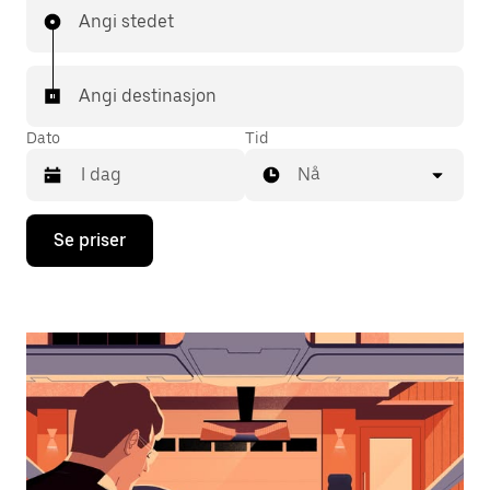
Angi stedet
Angi destinasjon
Dato
Tid
Nå
Trykk
Se priser
på
piltast
ned
for
å
åpne
kalenderen
og
velge
en
dato.
Trykk
på