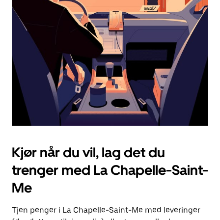
Esc-
knappen
for
å
lukke
kalenderen.
Kjør når du vil, lag det du
trenger med La Chapelle-Saint-
Me
Tjen penger i La Chapelle-Saint-Me med leveringer