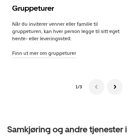
Gruppeturer
Bes
Når du inviterer venner eller familie til
Hvis
gruppeturen, kan hver person legge til sitt eget
kan 
hente- eller leveringssted.
fore
besti
Finn ut mer om gruppeturer
1/3
Samkjøring og andre tjenester i