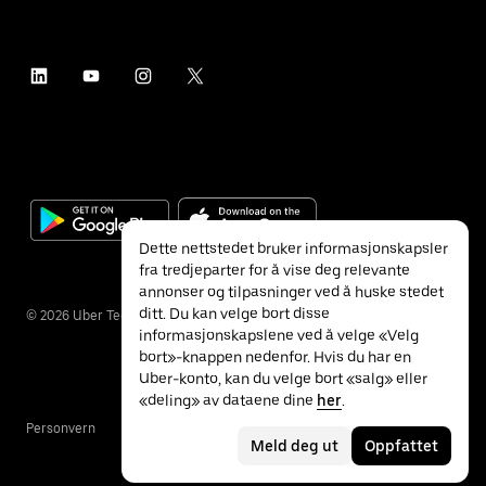
Dette nettstedet bruker informasjonskapsler
fra tredjeparter for å vise deg relevante
annonser og tilpasninger ved å huske stedet
ditt. Du kan velge bort disse
©
2026
Uber Technologies Inc.
informasjonskapslene ved å velge «Velg
bort»-knappen nedenfor. Hvis du har en
Uber-konto, kan du velge bort «salg» eller
«deling» av dataene dine
her
.
Personvern
Tilgjengelighet
Vilkår
Meld deg ut
Oppfattet