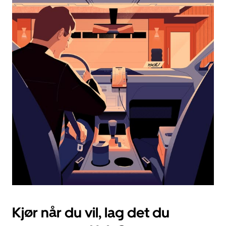
og
velge
en
dato.
Trykk
på
Esc-
knappen
for
å
lukke
kalenderen.
Kjør når du vil, lag det du