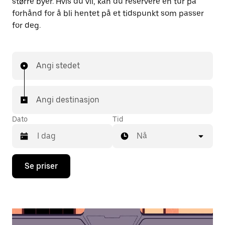
større byer. Hvis du vil, kan du reservere en tur på
forhånd for å bli hentet på et tidspunkt som passer
for deg.
Angi stedet
Angi destinasjon
Dato
Tid
Nå
Trykk
Se priser
på
piltast
ned
for
å
åpne
kalenderen