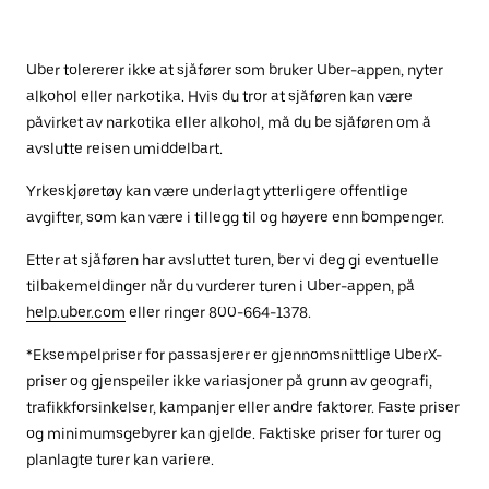
Uber tolererer ikke at sjåfører som bruker Uber-appen, nyter
alkohol eller narkotika. Hvis du tror at sjåføren kan være
påvirket av narkotika eller alkohol, må du be sjåføren om å
avslutte reisen umiddelbart.
Yrkeskjøretøy kan være underlagt ytterligere offentlige
avgifter, som kan være i tillegg til og høyere enn bompenger.
Etter at sjåføren har avsluttet turen, ber vi deg gi eventuelle
tilbakemeldinger når du vurderer turen i Uber-appen, på
help.uber.com
eller ringer 800-664-1378.
*Eksempelpriser for passasjerer er gjennomsnittlige UberX-
priser og gjenspeiler ikke variasjoner på grunn av geografi,
trafikkforsinkelser, kampanjer eller andre faktorer. Faste priser
og minimumsgebyrer kan gjelde. Faktiske priser for turer og
planlagte turer kan variere.