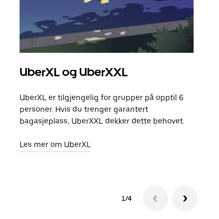
UberXL og UberXXL
Gr
UberXL er tilgjengelig for grupper på opptil 6
Når d
personer. Hvis du trenger garantert
grup
bagasjeplass, UberXXL dekker dette behovet.
hent
Les mer om UberXL
Finn
1/4