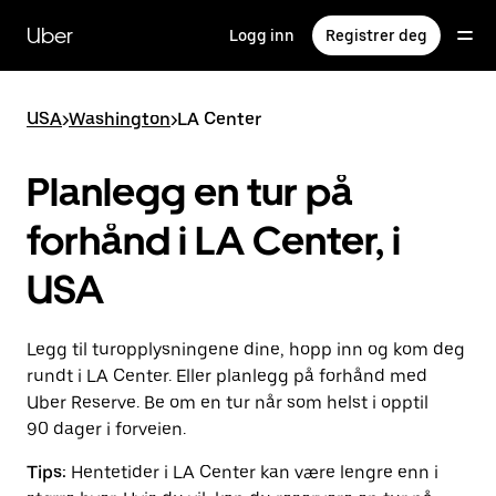
Hopp
til
Uber
Logg inn
Registrer deg
hovedinnholdet
USA
>
Washington
>
LA Center
Planlegg en tur på
forhånd i LA Center, i
USA
Legg til turopplysningene dine, hopp inn og kom deg
rundt i LA Center. Eller planlegg på forhånd med
Uber Reserve. Be om en tur når som helst i opptil
90 dager i forveien.
Tips:
Hentetider i LA Center kan være lengre enn i