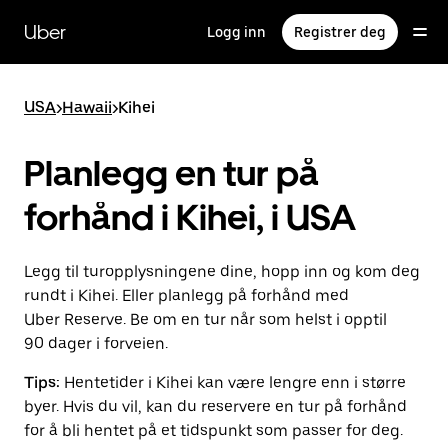
Hopp
til
Uber
Logg inn
Registrer deg
hovedinnholdet
USA
>
Hawaii
>
Kihei
Planlegg en tur på
forhånd i Kihei, i USA
Legg til turopplysningene dine, hopp inn og kom deg
rundt i Kihei. Eller planlegg på forhånd med
Uber Reserve. Be om en tur når som helst i opptil
90 dager i forveien.
Tips:
Hentetider i Kihei kan være lengre enn i større
byer. Hvis du vil, kan du reservere en tur på forhånd
for å bli hentet på et tidspunkt som passer for deg.