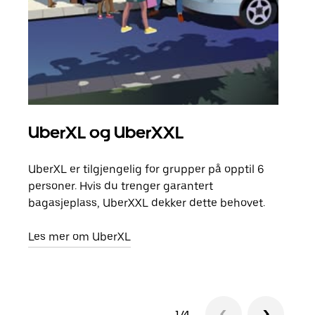
UberXL og UberXXL
Gr
UberXL er tilgjengelig for grupper på opptil 6
Når d
personer. Hvis du trenger garantert
grup
bagasjeplass, UberXXL dekker dette behovet.
hent
Les mer om UberXL
Finn
1/4