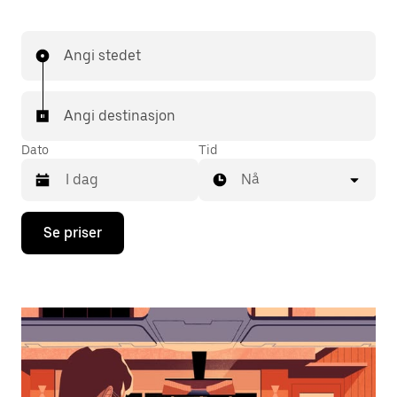
Angi stedet
Angi destinasjon
Dato
Tid
Nå
Trykk
Se priser
på
piltast
ned
for
å
åpne
kalenderen
og
velge
en