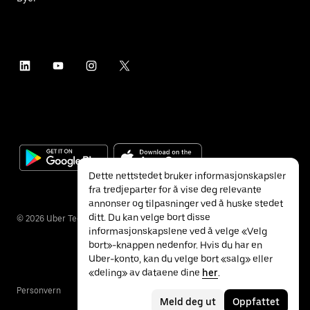
Dette nettstedet bruker informasjonskapsler
fra tredjeparter for å vise deg relevante
annonser og tilpasninger ved å huske stedet
ditt. Du kan velge bort disse
©
2026
Uber Technologies Inc.
informasjonskapslene ved å velge «Velg
bort»-knappen nedenfor. Hvis du har en
Uber-konto, kan du velge bort «salg» eller
«deling» av dataene dine
her
.
Personvern
Tilgjengelighet
Vilkår
Meld deg ut
Oppfattet