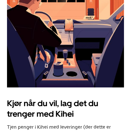
dato.
Trykk
på
Esc-
knappen
for
å
lukke
kalenderen.
Kjør når du vil, lag det du
trenger med Kihei
Tjen penger i Kihei med leveringer (der dette er