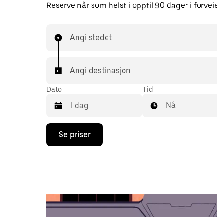
Reserve når som helst i opptil 90 dager i forvei
Angi stedet
Angi destinasjon
Dato
Tid
Nå
Trykk
Se priser
på
piltast
ned
for
å
åpne
kalenderen
og
velge
en