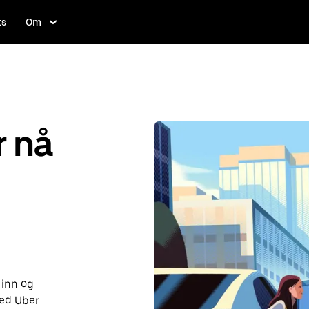
ts
Om
r nå
 inn og
med Uber