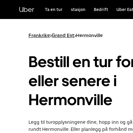
Hopp
til
Uber
Ta en tur
stasjon
Bedrift
Uber Ea
hovedinnholdet
Frankrike
>
Grand Est
>
Hermonville
Bestill en tur fo
eller senere i
Hermonville
Legg til turopplysningene dine, hopp inn og gå
rundt Hermonville. Eller planlegg på forhånd 