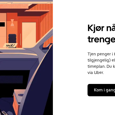
Kjør nå
trenge
Tjen penger i 
tilgjengelig) e
timeplan. Du k
via Uber.
Kom i gan