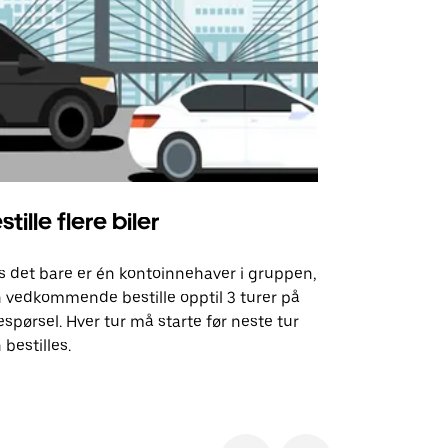
stille flere biler
Uber Shu
s det bare er én kontoinnehaver i gruppen,
Vårt shuttle-
 vedkommende bestille opptil 3 turer på
utvalgte fly
espørsel. Hver tur må starte før neste tur
arrangement
 bestilles.
Se tilgjenge