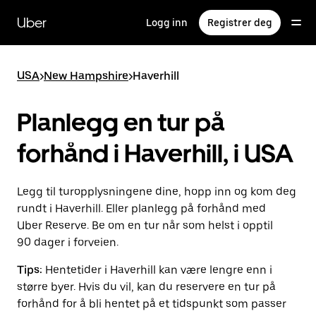
Hopp
til
Uber
Logg inn
Registrer deg
hovedinnholdet
USA
>
New Hampshire
>
Haverhill
Planlegg en tur på
forhånd i Haverhill, i USA
Legg til turopplysningene dine, hopp inn og kom deg
rundt i Haverhill. Eller planlegg på forhånd med
Uber Reserve. Be om en tur når som helst i opptil
90 dager i forveien.
Tips:
Hentetider i Haverhill kan være lengre enn i
større byer. Hvis du vil, kan du reservere en tur på
forhånd for å bli hentet på et tidspunkt som passer