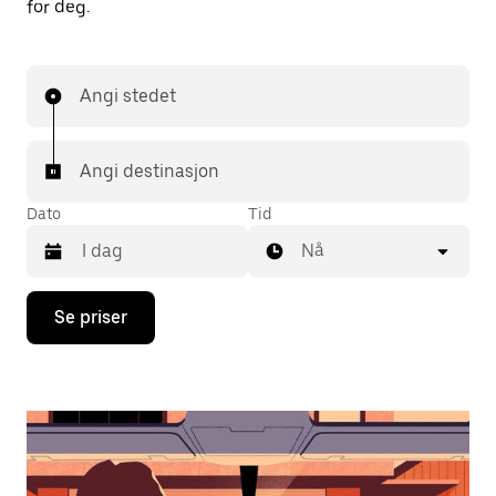
for deg.
Angi stedet
Angi destinasjon
Dato
Tid
Nå
Trykk
Se priser
på
piltast
ned
for
å
åpne
kalenderen
og
velge