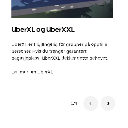
UberXL og UberXXL
Gr
UberXL er tilgjengelig for grupper på opptil 6
Når d
personer. Hvis du trenger garantert
grup
bagasjeplass, UberXXL dekker dette behovet.
hent
Les mer om UberXL
Finn
1/4