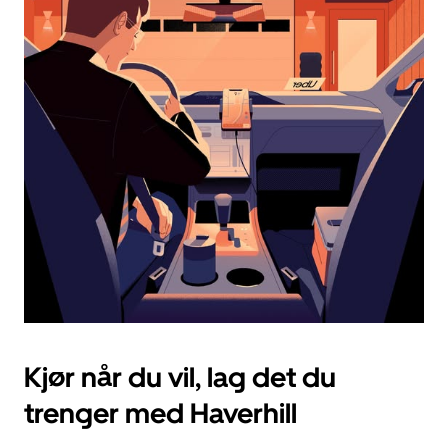
en
dato.
Trykk
på
Esc-
knappen
for
å
lukke
kalenderen.
Kjør når du vil, lag det du
trenger med Haverhill