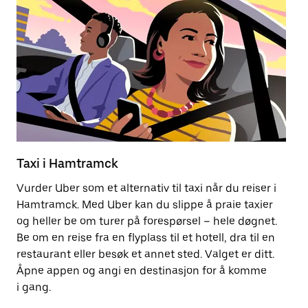
Taxi i Hamtramck
E
Vurder Uber som et alternativ til taxi når du reiser i
Å 
Hamtramck. Med Uber kan du slippe å praie taxier
m
og heller be om turer på forespørsel – hele døgnet.
ko
Be om en reise fra en flyplass til et hotell, dra til en
restaurant eller besøk et annet sted. Valget er ditt.
Fi
Åpne appen og angi en destinasjon for å komme
i gang.