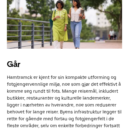
knappen
for
å
lukke
kalenderen.
Går
Hamtramck er kjent for sin kompakte utforming og
fotgjengervennlige miljø, noe som gjør det effektivt å
komme seg rundt til fots. Mange reisemål, inkludert
butikker, restauranter og kulturelle landemerker,
ligger i nærheten av hverandre, noe som reduserer
behovet for lange reiser. Byens infrastruktur legger til
rette for gående med fortau og fotgjengerfelt i de
fleste områder, selv om enkelte forbedringer fortsatt