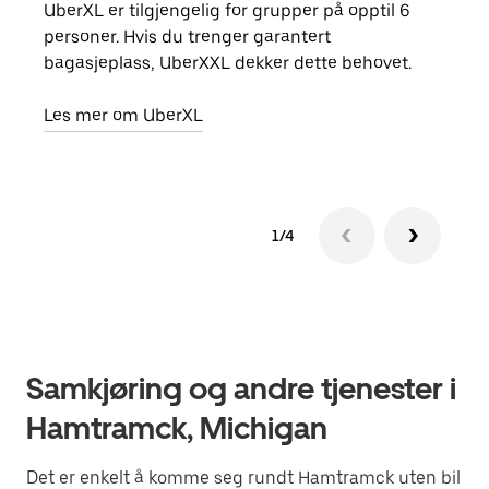
UberXL er tilgjengelig for grupper på opptil 6
Når d
personer. Hvis du trenger garantert
grup
bagasjeplass, UberXXL dekker dette behovet.
hent
Les mer om UberXL
Finn
1/4
Samkjøring og andre tjenester i
Hamtramck, Michigan
Det er enkelt å komme seg rundt Hamtramck uten bil