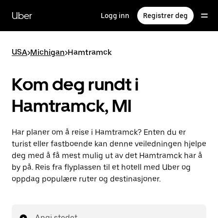
Hopp
til
Uber
Logg inn
Registrer deg
hovedinnholdet
USA
>
Michigan
>
Hamtramck
Kom deg rundt i
Hamtramck, MI
Har planer om å reise i Hamtramck? Enten du er
turist eller fastboende kan denne veiledningen hjelpe
deg med å få mest mulig ut av det Hamtramck har å
by på. Reis fra flyplassen til et hotell med Uber og
oppdag populære ruter og destinasjoner.
Angi stedet