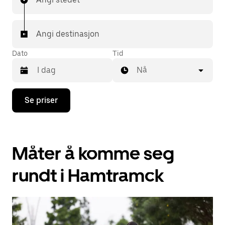
Angi destinasjon
Dato
Tid
Nå
Trykk
Se priser
på
piltast
ned
for
å
Måter å komme seg
åpne
kalenderen
og
rundt i Hamtramck
velge
en
dato.
Trykk
på
Esc-