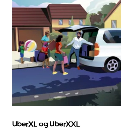
UberXL og UberXXL
Gr