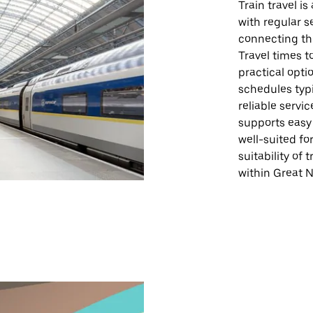
Train travel i
with regular s
connecting the
Travel times to
practical opti
schedules typi
reliable servi
supports easy 
well-suited fo
suitability of
within Great N