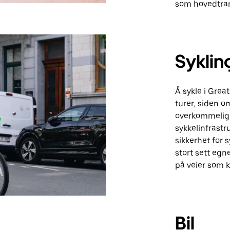
som hovedtra
Syklin
Å sykle i Grea
turer, siden o
overkommelig.
sykkelinfrastr
sikkerhet for 
stort sett egne
på veier som k
Bil