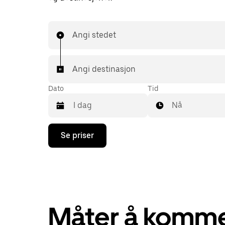
Angi stedet
Angi destinasjon
Dato
Tid
Nå
Trykk
Se priser
på
piltast
ned
for
å
åpne
kalenderen
og
Måter å komme 
velge
en