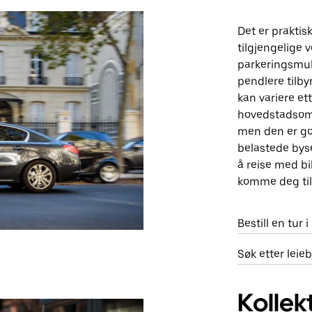
Det er praktis
tilgjengelige 
parkeringsmuli
pendlere tilby
kan variere et
hovedstadsområ
men den er go
belastede byse
å reise med bil
komme deg til 
Bestill en tur 
Søk etter leie
Kollek