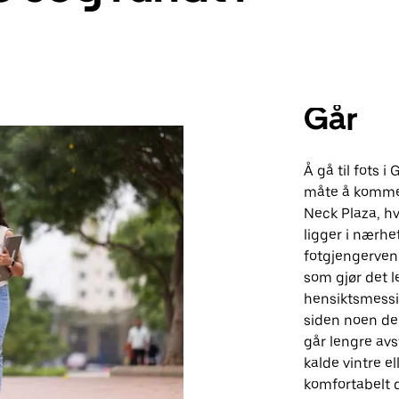
Går
Å gå til fots 
måte å komme 
Neck Plaza, hv
ligger i nærhe
fotgjengervenn
som gjør det le
hensiktsmessig
siden noen del
går lengre av
kalde vintre e
komfortabelt 