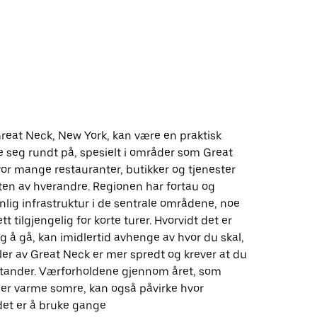
i Great Neck, New York, kan være en praktisk
seg rundt på, spesielt i områder som Great
or mange restauranter, butikker og tjenester
ten av hverandre. Regionen har fortau og
lig infrastruktur i de sentrale områdene, noe
tt tilgjengelig for korte turer. Hvorvidt det er
 å gå, kan imidlertid avhenge av hvor du skal,
er av Great Neck er mer spredt og krever at du
stander. Værforholdene gjennom året, som
ller varme somre, kan også påvirke hvor
det er å bruke gange