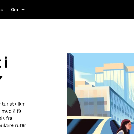
ts
Om
i
Y
turist eller
 med å få
is fra
pulære ruter