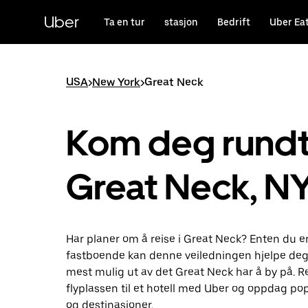
Hopp
til
Uber
Ta en tur
stasjon
Bedrift
Uber Ea
hovedinnholdet
USA
>
New York
>
Great Neck
Kom deg rundt 
Great Neck, N
Har planer om å reise i Great Neck? Enten du er 
fastboende kan denne veiledningen hjelpe deg
mest mulig ut av det Great Neck har å by på. Re
flyplassen til et hotell med Uber og oppdag po
og destinasjoner.