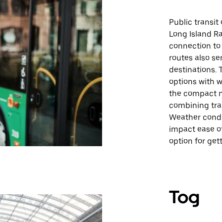
Public transit
Long Island Ra
connection to 
routes also se
destinations. 
options with w
the compact n
combining tran
Weather condit
impact ease of 
option for get
Tog